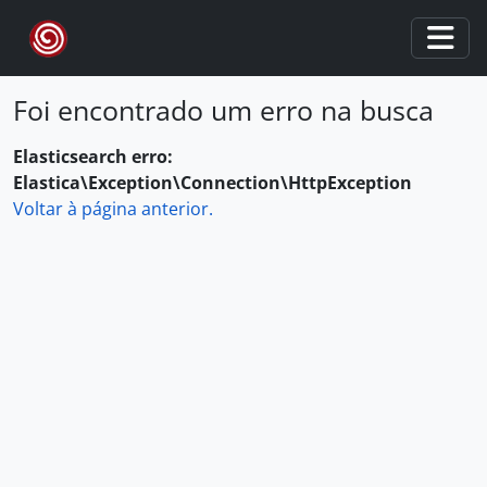
Skip to main content
Togg
Foi encontrado um erro na busca
Elasticsearch erro:
Elastica\Exception\Connection\HttpException
Voltar à página anterior.