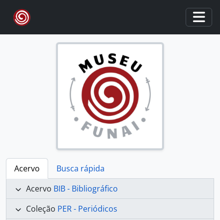
Skip to main content
Togg
Acervo
Busca rápida
Acervo
BIB - Bibliográfico
Coleção
PER - Periódicos