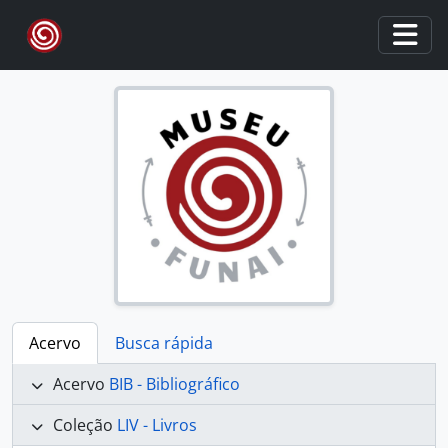
Skip to main content
Togg
Acervo
Busca rápida
Acervo
BIB - Bibliográfico
Coleção
LIV - Livros