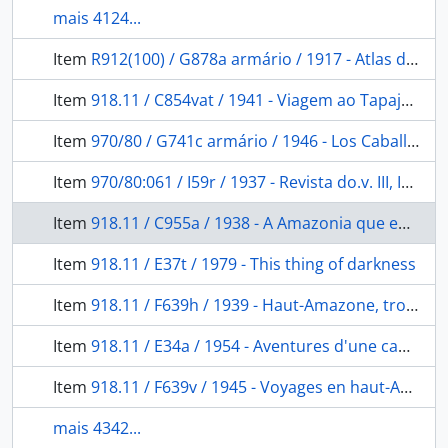
mais 4124...
Item
R912(100) / G878a armário / 1917 - Atlas de géographie physique: politique et historique.
Item
918.11 / C854vat / 1941 - Viagem ao Tapajós, 28 de julho de 1895 - 7 de Janeiro de 1896
Item
970/80 / G741c armário / 1946 - Los Caballos de la conquista
Item
970/80:061 / I59r / 1937 - Revista do.v. III, Instituto panamericano de geografia e história: Assembléia inaugural, 1932-33.
Item
918.11 / C955a / 1938 - A Amazonia que eu vi, Obidos-Tumucumaque
Item
918.11 / E37t / 1979 - This thing of darkness
Item
918.11 / F639h / 1939 - Haut-Amazone, trois français chez les indiens réducteurs de tetes
Item
918.11 / E34a / 1954 - Aventures d'une camera en Amazonie (In der gruner Holle)
Item
918.11 / F639v / 1945 - Voyages en haut-Amazone. Trois français chez les indiens reducteurs de tetês
mais 4342...