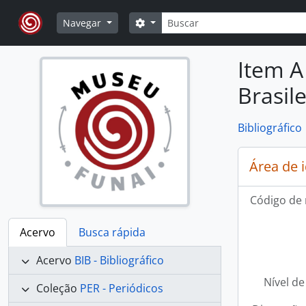
Skip to main content
Buscar
Opções de busca
Navegar
Item A
Brasil
Bibliográfico
Área de 
Código de 
Acervo
Busca rápida
Acervo
BIB - Bibliográfico
Nível de
Coleção
PER - Periódicos