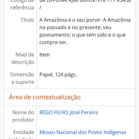
Código de
BR DFFUNAI RJMI BIB-LIV-918.11 / R343a
referência
/
Título
A Amazônia e o seu porvir: A Amazônia
no passado e no presente, seu
povoamento; o que tem sido e o que
cumpre ser.
Nível de
Item
descrição
Dimensão
Papel, 124 págs.
e suporte
Área de contextualização
Nome do
REGO FILHO, José Pereira
produtor
Entidade
Museu Nacional dos Povos Indígenas