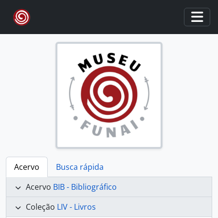
Skip to main content
Togg
Acervo
Busca rápida
Acervo
BIB - Bibliográfico
Coleção
LIV - Livros