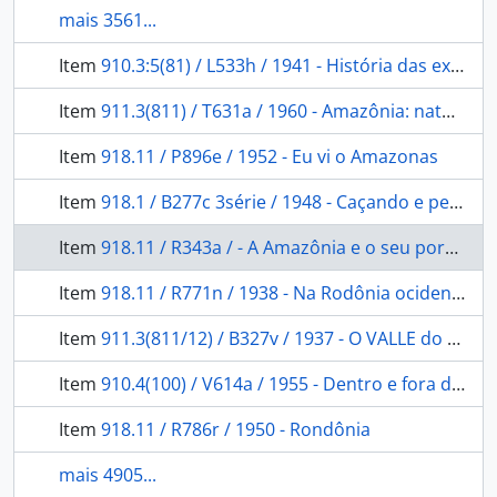
mais 3561...
Item
910.3:5(81) / L533h / 1941 - História das expedições científicas no Brasil
Item
911.3(811) / T631a / 1960 - Amazônia: natureza, homem e tempo.
Item
918.11 / P896e / 1952 - Eu vi o Amazonas
Item
918.1 / B277c 3série / 1948 - Caçando e pescando por todo o Brasil: no planalto mineiro, no São Francisco, na Bahia.
Item
918.11 / R343a / - A Amazônia e o seu porvir: A Amazônia no passado e no presente, seu povoamento; o que tem sido e o que cumpre ser.
Item
918.11 / R771n / 1938 - Na Rodônia ocidental
Item
911.3(811/12) / B327v / 1937 - O VALLE do Amazonas: a livre navegação do Amazonas, estatística, producções, commercio, questões fiscaes do valle do Amazonas.
Item
910.4(100) / V614a / 1955 - Dentro e fora do Brasil: viagens.
Item
918.11 / R786r / 1950 - Rondônia
mais 4905...