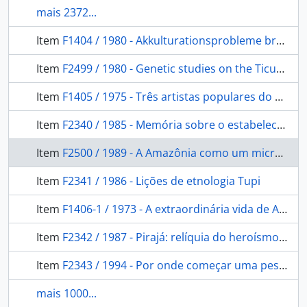
mais 2372...
Item
F1404 / 1980 - Akkulturationsprobleme brasilianischer Indianer
Item
F2499 / 1980 - Genetic studies on the Ticuna, na enigmatic tribe of Central Amazonas
Item
F1405 / 1975 - Três artistas populares do Rio Grande do Norte (Brasil)
Item
F2340 / 1985 - Memória sobre o estabelecimento d'uma companhia de colonização nesta província
Item
F2500 / 1989 - A Amazônia como um microcosmo: populações indígenas.
Item
F2341 / 1986 - Lições de etnologia Tupi
Item
F1406-1 / 1973 - A extraordinária vida de Alberto Santos-Dumont
Item
F2342 / 1987 - Pirajá: relíquia do heroísmo Bahia.
Item
F2343 / 1994 - Por onde começar uma pesquisa sobre índios?
mais 1000...