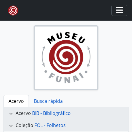
Skip to main content
Togg
Acervo
Busca rápida
Acervo
BIB - Bibliográfico
Coleção
FOL - Folhetos