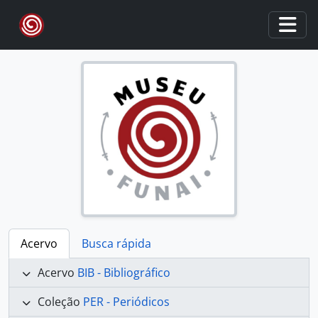
Skip to main content
Togg
Acervo
Busca rápida
Acervo
BIB - Bibliográfico
Coleção
PER - Periódicos