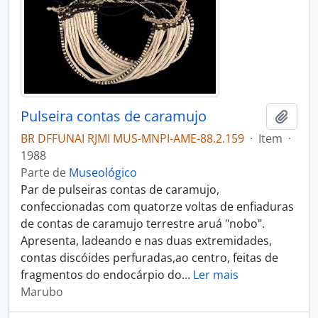
Pulseira contas de caramujo
Adici
BR DFFUNAI RJMI MUS-MNPI-AME-88.2.159
·
Item
·
1988
Parte de
Museológico
Par de pulseiras contas de caramujo,
confeccionadas com quatorze voltas de enfiaduras
de contas de caramujo terrestre aruá "nobo".
Apresenta, ladeando e nas duas extremidades,
contas discóides perfuradas,ao centro, feitas de
fragmentos do endocárpio do
…
Ler mais
Marubo