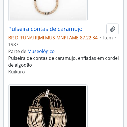
Pulseira contas de caramujo
Adici
BR DFFUNAI RJMI MUS-MNPI-AME-87.22.34
·
Item
·
1987
Parte de
Museológico
Pulseira de contas de caramujo, enfiadas em cordel
de algodão
Kuikuro