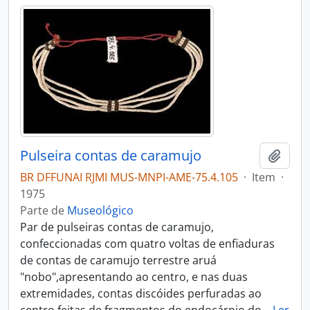
Pulseira contas de caramujo
Adici
BR DFFUNAI RJMI MUS-MNPI-AME-75.4.105
·
Item
·
1975
Parte de
Museológico
Par de pulseiras contas de caramujo,
confeccionadas com quatro voltas de enfiaduras
de contas de caramujo terrestre aruá
"nobo",apresentando ao centro, e nas duas
extremidades, contas discóides perfuradas ao