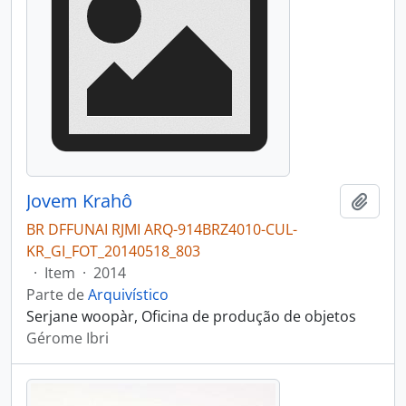
Jovem Krahô
Adici
BR DFFUNAI RJMI ARQ-914BRZ4010-CUL-
KR_GI_FOT_20140518_803
·
Item
·
2014
Parte de
Arquivístico
Serjane woopàr, Oficina de produção de objetos
Gérome Ibri