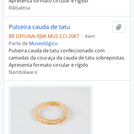
Apresenta formato circular e rígido
Rikbaktsa
Pulseira cauda de tatu
Adici
BR DFFUNAI RJMI MUS-CCI-2087
·
Item
Parte de
Museológico
Pulseira cauda de tatu confeccionado com
camadas da couraça da cauda de tatu sobrepostas.
Apresenta formato circular e rígido
Nambikwara