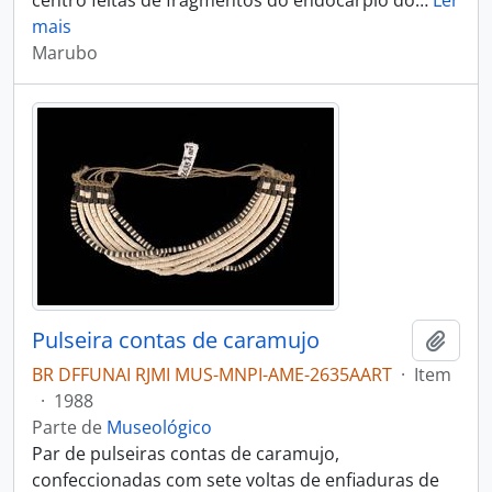
centro feitas de fragmentos do endocárpio do
…
Ler
mais
Marubo
Pulseira contas de caramujo
Adici
BR DFFUNAI RJMI MUS-MNPI-AME-2635AART
·
Item
·
1988
Parte de
Museológico
Par de pulseiras contas de caramujo,
confeccionadas com sete voltas de enfiaduras de