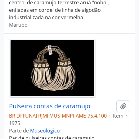
centro, de caramujo terrestre aruá "nobo",
enfiadas em cordel de linha de algodão
industrializada na cor vermelha
Marubo
Pulseira contas de caramujo
Adici
BR DFFUNAI RJMI MUS-MNPI-AME-75.4.100
·
Item
·
1975
Parte de
Museológico
Par de pulseiras contas de caramujo,