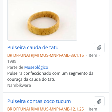
Pulseira cauda de tatu
Adici
BR DFFUNAI RJMI MUS-MNPI-AME-89.1.16
·
Item
·
1989
Parte de
Museológico
Pulseira confeccionado com um segmento da
couraça da cauda do tatu
Nambikwara
Pulseira contas coco tucum
Adici
BR DFFUNAI RJMI MUS-MNPI-AME-12.1.25
·
Item
·