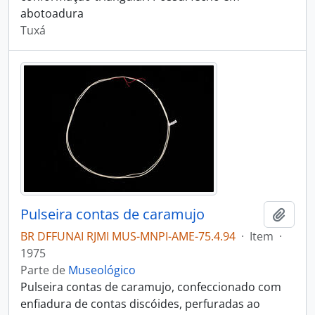
abotoadura
Tuxá
Pulseira contas de caramujo
Adici
BR DFFUNAI RJMI MUS-MNPI-AME-75.4.94
·
Item
·
1975
Parte de
Museológico
Pulseira contas de caramujo, confeccionado com
enfiadura de contas discóides, perfuradas ao