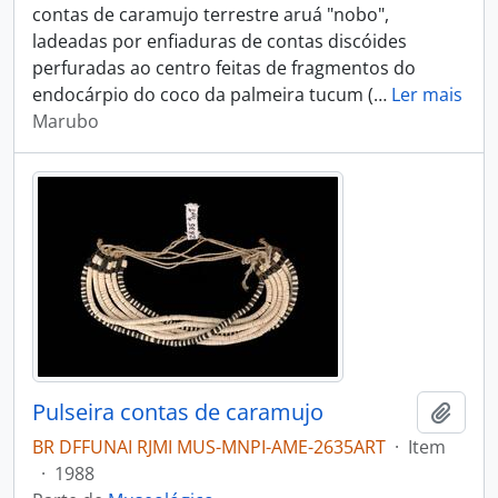
contas de caramujo terrestre aruá "nobo",
ladeadas por enfiaduras de contas discóides
perfuradas ao centro feitas de fragmentos do
endocárpio do coco da palmeira tucum (
…
Ler mais
Marubo
Pulseira contas de caramujo
Adici
BR DFFUNAI RJMI MUS-MNPI-AME-2635ART
·
Item
·
1988