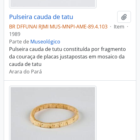
Pulseira cauda de tatu
Adici
BR DFFUNAI RJMI MUS-MNPI-AME-89.4.103
·
Item
·
1989
Parte de
Museológico
Pulseira cauda de tutu constituída por fragmento
da couraça de placas justapostas em mosaico da
cauda de tatu
Arara do Pará