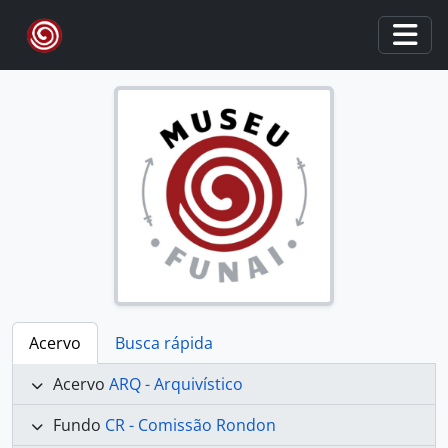
Skip to main content
Togg
Acervo
Busca rápida
Acervo
ARQ - Arquivístico
Fundo
CR - Comissão Rondon