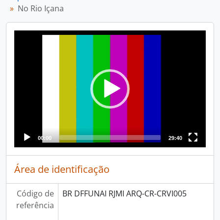
No Rio Içana
Video
Player
00:00
29:40
Área de identificação
Código de
BR DFFUNAI RJMI ARQ-CR-CRVI005
referência