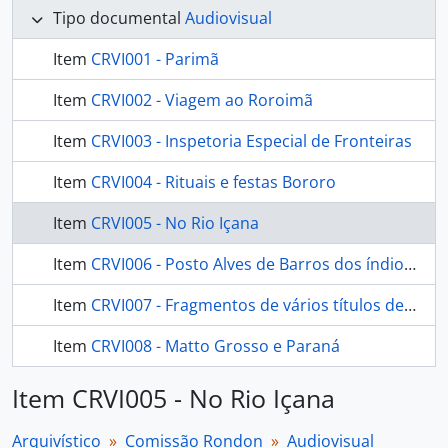
Tipo documental
Audiovisual
Item
CRVI001 - Parimã
Item
CRVI002 - Viagem ao Roroimã
Item
CRVI003 - Inspetoria Especial de Fronteiras
Item
CRVI004 - Rituais e festas Bororo
Item
CRVI005 - No Rio Içana
Item
CRVI006 - Posto Alves de Barros dos índios Kadiwéu
Item
CRVI007 - Fragmentos de vários títulos de filmes produzidos pela Comissão Rondon
Item
CRVI008 - Matto Grosso e Paraná
Item CRVI005 - No Rio Içana
Arquivístico
Comissão Rondon
Audiovisual