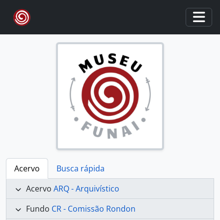
Skip to main content
Togg
Acervo
Busca rápida
Acervo
ARQ - Arquivístico
Fundo
CR - Comissão Rondon