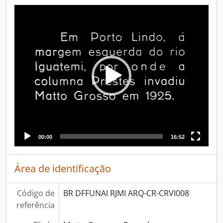
Video
Player
00:00
16:52
Área de identificação
Código de
BR DFFUNAI RJMI ARQ-CR-CRVI008
referência