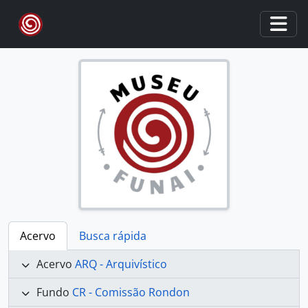
Skip to main content
Togg
Acervo
Busca rápida
Acervo
ARQ - Arquivístico
Fundo
CR - Comissão Rondon