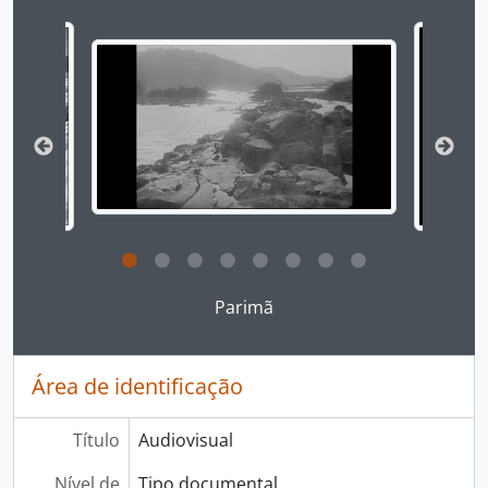
Ao alterar o slide atual deste carrossel, o título 
Ao clicar no link deste título da descrição a página 
Parimã
Área de identificação
Título
Audiovisual
Nível de
Tipo documental