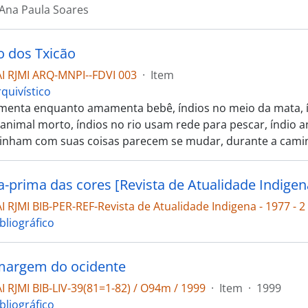
Ana Paula Soares
o dos Txicão
 RJMI ARQ-MNPI--FDVI 003
·
Item
quivístico
limenta enquanto amamenta bebê, índios no meio da mata, ín
 animal morto, índios no rio usam rede para pescar, índio an
inham com suas coisas parecem se mudar, durante a cami
a-prima das cores [Revista de Atualidade Indigen
RJMI BIB-PER-REF-Revista de Atualidade Indigena - 1977 - 2 
bliográfico
margem do ocidente
 RJMI BIB-LIV-39(81=1-82) / O94m / 1999
·
Item
·
1999
bliográfico