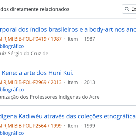
ados diretamente relacionados
Ex
rporal dos índios brasileiros e a body-art nos an
 RJMI BIB-FOL-F0419 / 1987
·
Item
·
1987
bliográfico
Luiz Sérgio da Cruz de
 Kene: a arte dos Huni Kui.
 RJMI BIB-FOL-F2969 / 2013
·
Item
·
2013
bliográfico
nização dos Professores Indígenas do Acre
ndígena Kadiwéu através das coleções etnográfica
 RJMI BIB-FOL-F2564 / 1999
·
Item
·
1999
bliográfico