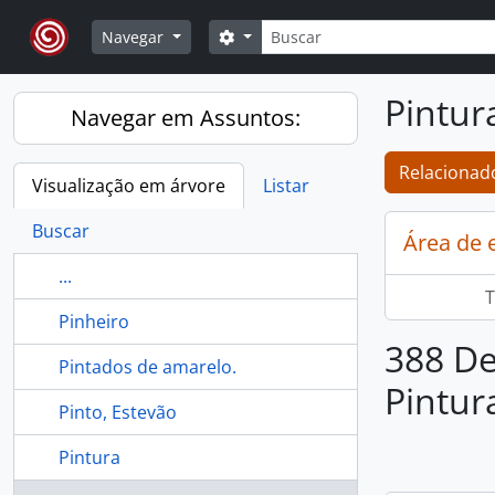
Skip to main content
Buscar
Opções de busca
Navegar
Pintur
Navegar em Assuntos:
Relacionado
Visualização em árvore
Listar
Buscar
Área de 
...
T
Pinheiro
388 De
Pintados de amarelo.
Pintur
Pinto, Estevão
Pintura