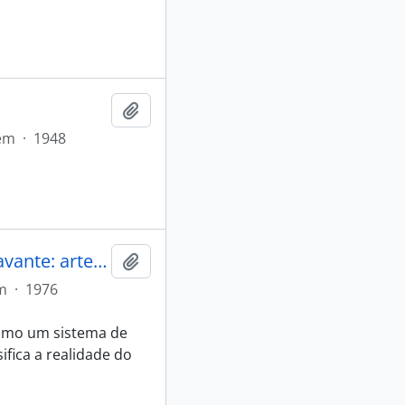
Adicionar a área de transferência
em
·
1948
A pintura do corpo e os ornamentos xavante: arte visual e comunicação social
Adicionar a área de transferência
m
·
1976
omo um sistema de
fica a realidade do