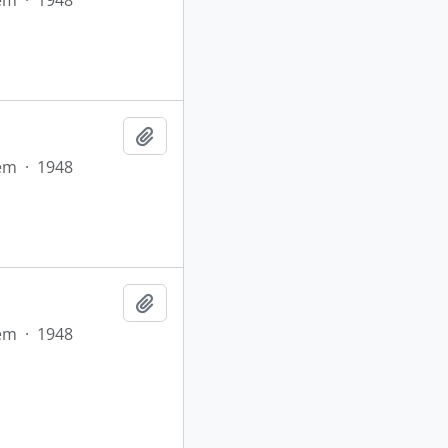
em
·
1948
Adicionar a área de transferência
em
·
1948
Adicionar a área de transferência
em
·
1948