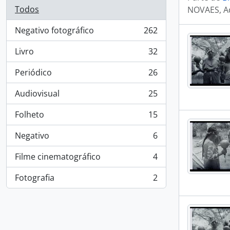
Todos
NOVAES, A
Negativo fotográfico
262
, 262 resultados
Livro
32
, 32 resultados
Periódico
26
, 26 resultados
Audiovisual
25
, 25 resultados
Folheto
15
, 15 resultados
Negativo
6
, 6 resultados
Filme cinematográfico
4
, 4 resultados
Fotografia
2
, 2 resultados