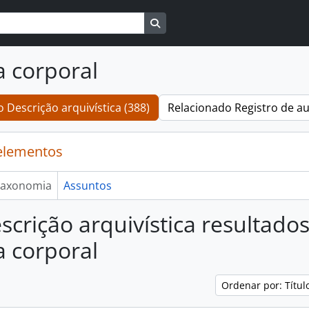
Busque na página de navegaçã
a corporal
 Descrição arquivística (388)
Relacionado Registro de au
elementos
axonomia
Assuntos
scrição arquivística resultado
a corporal
Ordenar por: Títu