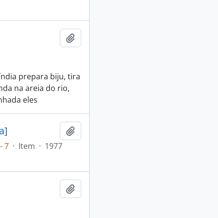
Adicionar a área de transferência
dia prepara biju, tira
da na areia do rio,
nhada eles
a]
Adicionar a área de transferência
- 7
·
Item
·
1977
Adicionar a área de transferência