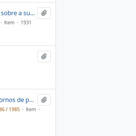
Almeida, A. Ozorio de. A Acção protectora do urucu: Nota sobre a substancia corante usada para pintura da pelle pelos indios da America tropical [Boletim do Museu Nacional]
Adicionar a área de transferência
·
Item
·
1931
Adicionar a área de transferência
Arte e corpo: pintura sobre a pele e adornos de povos indígenas brasileiros.
Adicionar a área de transferência
86 / 1985
·
Item
·