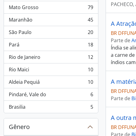
PACHECO, 
Mato Grosso
79
, 79 resultados
Maranhão
45
A Atraçã
, 45 resultados
São Paulo
20
BR DFFUNAI
, 20 resultados
Parte de
Ar
Pará
18
Índia se a
, 18 resultados
a carne de
Rio de Janeiro
12
, 12 resultados
índios cam
Rio Maici
10
, 10 resultados
A matéri
Aldeia Pequiá
10
, 10 resultados
BR DFFUNAI 
Pindaré, Vale do
6
, 6 resultados
Parte de
Bi
Brasilia
5
, 5 resultados
A outra 
Gênero
BR DFFUNAI
Parte de
Bi