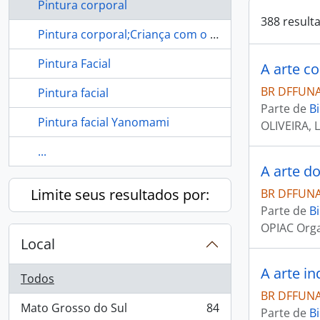
Pintura corporal
388 result
Pintura corporal;Criança com o rosto pintado.
Pintura Facial
A arte co
BR DFFUNAI
Pintura facial
Parte de
Bi
Pintura facial Yanomami
OLIVEIRA, 
...
A arte do
Limite seus resultados por:
BR DFFUNAI
Parte de
Bi
OPIAC Orga
Local
A arte i
Todos
BR DFFUNAI
Mato Grosso do Sul
84
Parte de
Bi
, 84 resultados