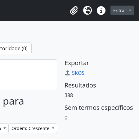
o
Entrar
Área de Transferência
Idioma
Atalhos
toridade (0)
Exportar
SKOS
Resultados
388
s para
Sem termos específicos
0
lo
Ordem: Crescente