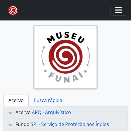
Skip to main content
Togg
Acervo
Busca rápida
Acervo
ARQ - Arquivístico
Fundo
SPI - Serviço de Proteção aos Índios