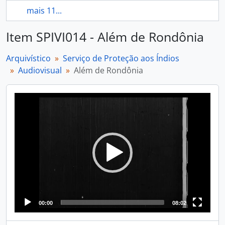
mais 11...
Item SPIVI014 - Além de Rondônia
Arquivístico
Serviço de Proteção aos Índios
Audiovisual
Além de Rondônia
Video
Player
00:00
08:02