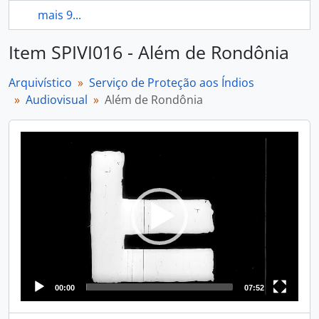
mais 9...
Item SPIVI016 - Além de Rondônia
Arquivístico
Serviço de Proteção aos Índios
Audiovisual
Além de Rondônia
Video
Player
00:00
07:52