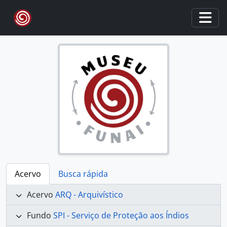
Skip to main content
Togg
Acervo
Busca rápida
Acervo
ARQ - Arquivístico
Fundo
SPI - Serviço de Proteção aos Índios