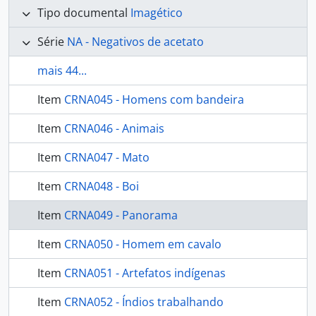
Tipo documental
Imagético
Série
NA - Negativos de acetato
mais 44...
Item
CRNA045 - Homens com bandeira
Item
CRNA046 - Animais
Item
CRNA047 - Mato
Item
CRNA048 - Boi
Item
CRNA049 - Panorama
Item
CRNA050 - Homem em cavalo
Item
CRNA051 - Artefatos indígenas
Item
CRNA052 - Índios trabalhando