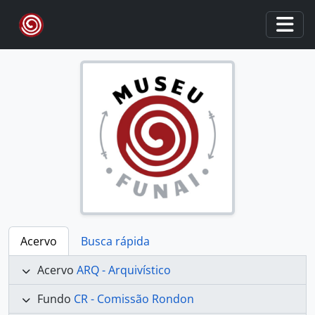
Skip to main content
Togg
Acervo
Busca rápida
Acervo
ARQ - Arquivístico
Fundo
CR - Comissão Rondon