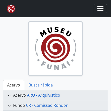
Skip to main content
Togg
Acervo
Busca rápida
Acervo
ARQ - Arquivístico
Fundo
CR - Comissão Rondon