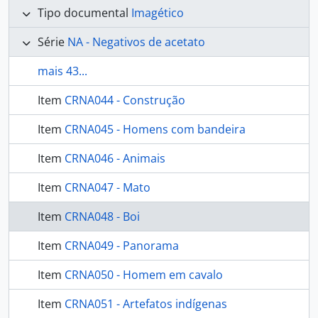
Tipo documental
Imagético
Série
NA - Negativos de acetato
mais 43...
Item
CRNA044 - Construção
Item
CRNA045 - Homens com bandeira
Item
CRNA046 - Animais
Item
CRNA047 - Mato
Item
CRNA048 - Boi
Item
CRNA049 - Panorama
Item
CRNA050 - Homem em cavalo
Item
CRNA051 - Artefatos indígenas