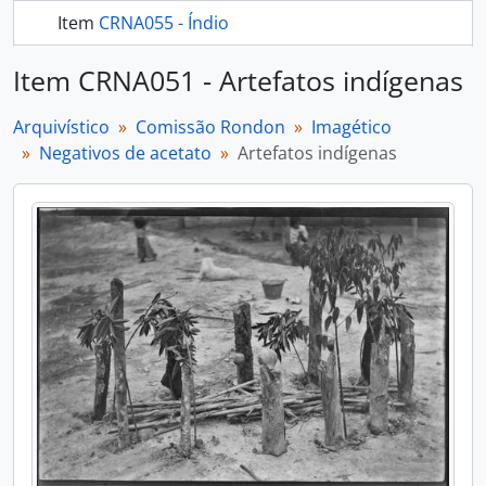
Item
CRNA055 - Índio
mais 268...
Item CRNA051 - Artefatos indígenas
Arquivístico
Comissão Rondon
Imagético
Negativos de acetato
Artefatos indígenas