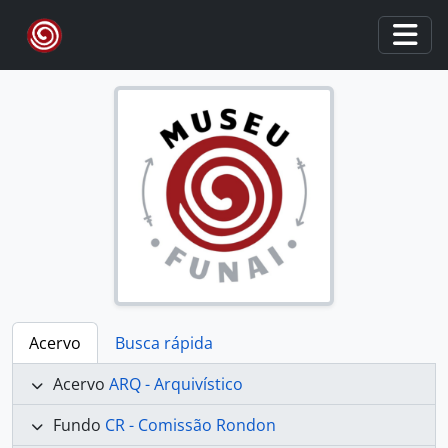
Skip to main content
Togg
Acervo
Busca rápida
Acervo
ARQ - Arquivístico
Fundo
CR - Comissão Rondon