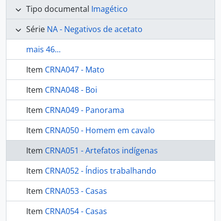
Tipo documental
Imagético
Série
NA - Negativos de acetato
mais 46...
Item
CRNA047 - Mato
Item
CRNA048 - Boi
Item
CRNA049 - Panorama
Item
CRNA050 - Homem em cavalo
Item
CRNA051 - Artefatos indígenas
Item
CRNA052 - Índios trabalhando
Item
CRNA053 - Casas
Item
CRNA054 - Casas