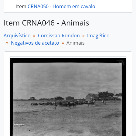
Item
CRNA050 - Homem em cavalo
mais 273...
Item CRNA046 - Animais
Arquivístico
Comissão Rondon
Imagético
Negativos de acetato
Animais