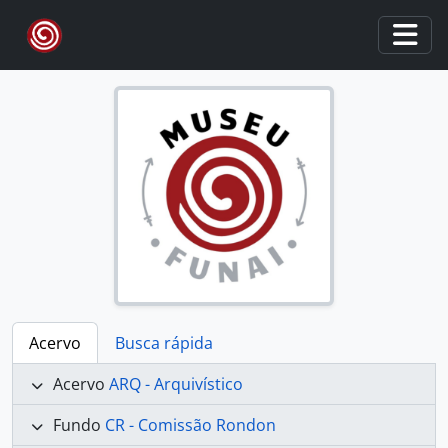
Skip to main content
Togg
Acervo
Busca rápida
Acervo
ARQ - Arquivístico
Fundo
CR - Comissão Rondon