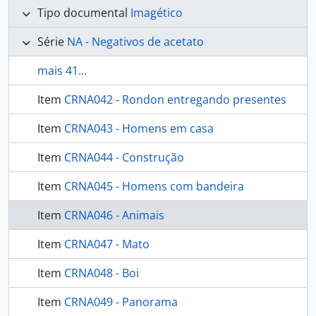
Tipo documental
Imagético
Série
NA - Negativos de acetato
mais 41...
Item
CRNA042 - Rondon entregando presentes
Item
CRNA043 - Homens em casa
Item
CRNA044 - Construção
Item
CRNA045 - Homens com bandeira
Item
CRNA046 - Animais
Item
CRNA047 - Mato
Item
CRNA048 - Boi
Item
CRNA049 - Panorama