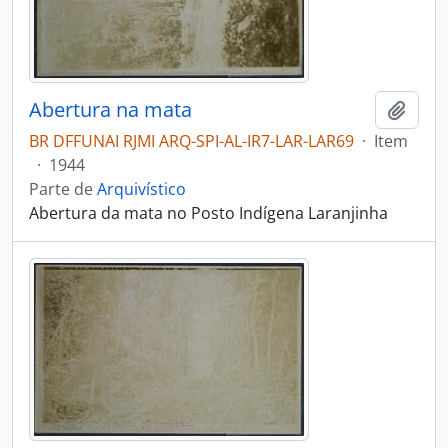
Abertura na mata
Adici
BR DFFUNAI RJMI ARQ-SPI-AL-IR7-LAR-LAR69
·
Item
·
1944
Parte de
Arquivístico
Abertura da mata no Posto Indígena Laranjinha