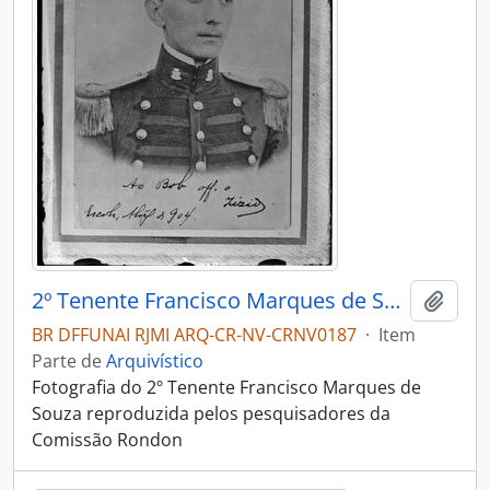
2º Tenente Francisco Marques de Souza
Adici
BR DFFUNAI RJMI ARQ-CR-NV-CRNV0187
·
Item
Parte de
Arquivístico
Fotografia do 2º Tenente Francisco Marques de
Souza reproduzida pelos pesquisadores da
Comissão Rondon