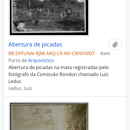
Abertura de picadas
Adici
BR DFFUNAI RJMI ARQ-CR-NV-CRNV0007
·
Item
Parte de
Arquivístico
Abertura de picadas na mata registradas pelo
fotógrafo da Comissão Rondon chamado Luiz
Leduc
Leduc, Luiz