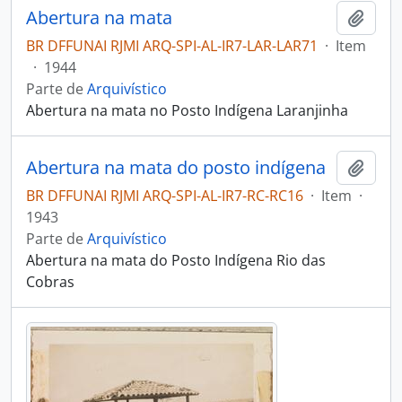
Abertura na mata
Adici
BR DFFUNAI RJMI ARQ-SPI-AL-IR7-LAR-LAR71
·
Item
·
1944
Parte de
Arquivístico
Abertura na mata no Posto Indígena Laranjinha
Abertura na mata do posto indígena
Adici
BR DFFUNAI RJMI ARQ-SPI-AL-IR7-RC-RC16
·
Item
·
1943
Parte de
Arquivístico
Abertura na mata do Posto Indígena Rio das
Cobras