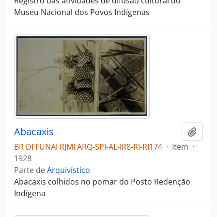
Registro das atividades de difusão cultural do
Museu Nacional dos Povos Indígenas
Abacaxis
Adici
BR DFFUNAI RJMI ARQ-SPI-AL-IR8-RI-RI174
·
Item
·
1928
Parte de
Arquivístico
Abacaxis colhidos no pomar do Posto Redenção
Indígena