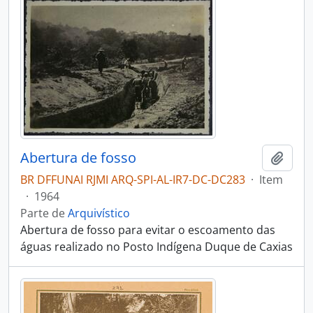
Abertura de fosso
Adici
BR DFFUNAI RJMI ARQ-SPI-AL-IR7-DC-DC283
·
Item
·
1964
Parte de
Arquivístico
Abertura de fosso para evitar o escoamento das
águas realizado no Posto Indígena Duque de Caxias