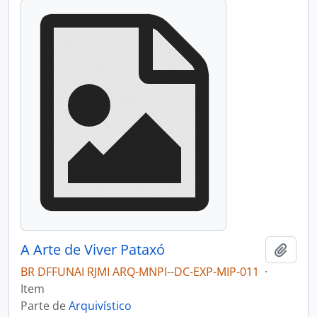
A Arte de Viver Pataxó
Adici
BR DFFUNAI RJMI ARQ-MNPI--DC-EXP-MIP-011
·
Item
Parte de
Arquivístico