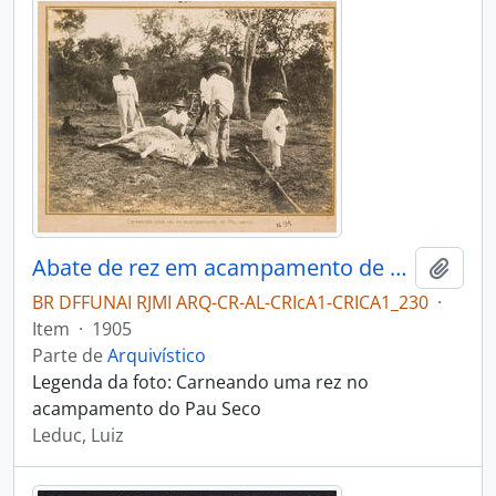
Abate de rez em acampamento de Pau Seco
Adici
BR DFFUNAI RJMI ARQ-CR-AL-CRIcA1-CRICA1_230
·
Item
·
1905
Parte de
Arquivístico
Legenda da foto: Carneando uma rez no
acampamento do Pau Seco
Leduc, Luiz