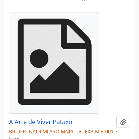
A Arte de Viver Pataxó
Adici
BR DFFUNAI RJMI ARQ-MNPI--DC-EXP-MIP-001
·