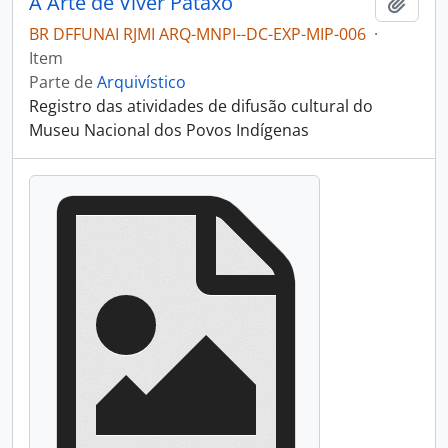
A Arte de Viver Pataxó
Adici
BR DFFUNAI RJMI ARQ-MNPI--DC-EXP-MIP-006
·
Item
Parte de
Arquivístico
Registro das atividades de difusão cultural do
Museu Nacional dos Povos Indígenas