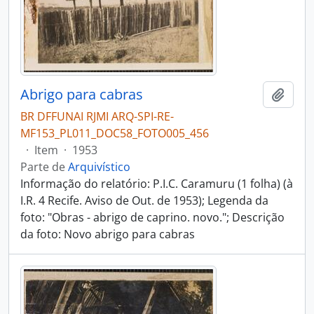
Abrigo para cabras
Adici
BR DFFUNAI RJMI ARQ-SPI-RE-
MF153_PL011_DOC58_FOTO005_456
·
Item
·
1953
Parte de
Arquivístico
Informação do relatório: P.I.C. Caramuru (1 folha) (à
I.R. 4 Recife. Aviso de Out. de 1953); Legenda da
foto: "Obras - abrigo de caprino. novo."; Descrição
da foto: Novo abrigo para cabras