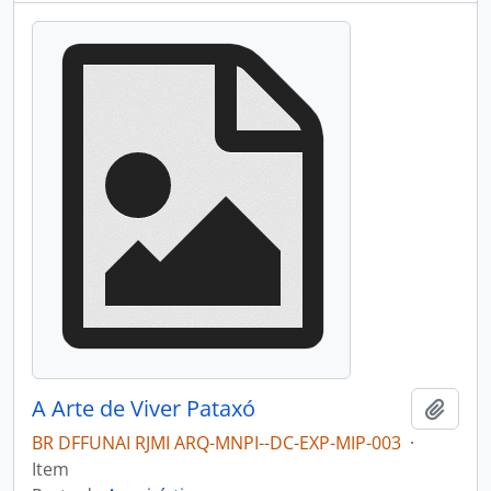
A Arte de Viver Pataxó
Adici
BR DFFUNAI RJMI ARQ-MNPI--DC-EXP-MIP-003
·
Item