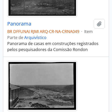
Panorama
Adici
BR DFFUNAI RJMI ARQ-CR-NA-CRNA049
·
Item
Parte de
Arquivístico
Panorama de casas em construções registrados
pelos pesquisadores da Comissão Rondon