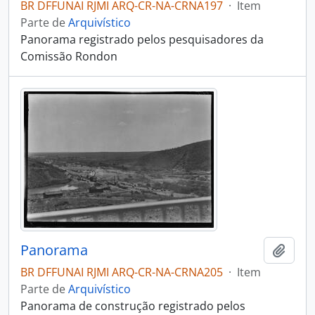
BR DFFUNAI RJMI ARQ-CR-NA-CRNA197
·
Item
Parte de
Arquivístico
Panorama registrado pelos pesquisadores da
Comissão Rondon
Panorama
Adici
BR DFFUNAI RJMI ARQ-CR-NA-CRNA205
·
Item
Parte de
Arquivístico
Panorama de construção registrado pelos