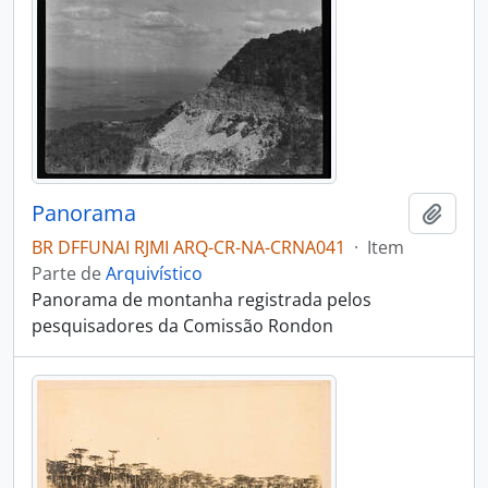
Panorama
Adici
BR DFFUNAI RJMI ARQ-CR-NA-CRNA041
·
Item
Parte de
Arquivístico
Panorama de montanha registrada pelos
pesquisadores da Comissão Rondon