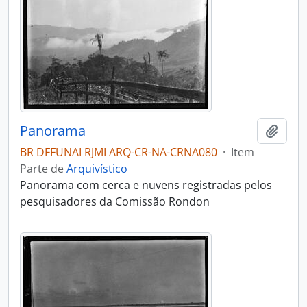
Panorama
Adici
BR DFFUNAI RJMI ARQ-CR-NA-CRNA080
·
Item
Parte de
Arquivístico
Panorama com cerca e nuvens registradas pelos
pesquisadores da Comissão Rondon