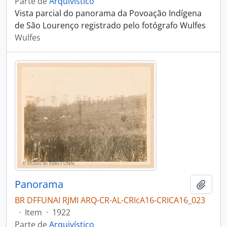
Parte de
Arquivístico
Vista parcial do panorama da Povoação Indígena
de São Lourenço registrado pelo fotógrafo Wulfes
Wulfes
Panorama
Adici
BR DFFUNAI RJMI ARQ-CR-AL-CRIcA16-CRICA16_023
·
Item
·
1922
Parte de
Arquivístico