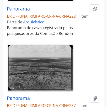
Panorama
Adici
BR DFFUNAI RJMI ARQ-CR-NA-CRNA228
·
Item
Parte de
Arquivístico
Panorama de casas registrado pelos
pesquisadores da Comissão Rondon
Panorama
Adici
BR DFFUNAI RJMI ARQ-CR-NA-CRNA237
·
Item