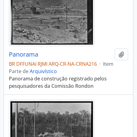
Panorama
Adici
BR DFFUNAI RJMI ARQ-CR-NA-CRNA216
·
Item
Parte de
Arquivístico
Panorama de construção registrado pelos
pesquisadores da Comissão Rondon