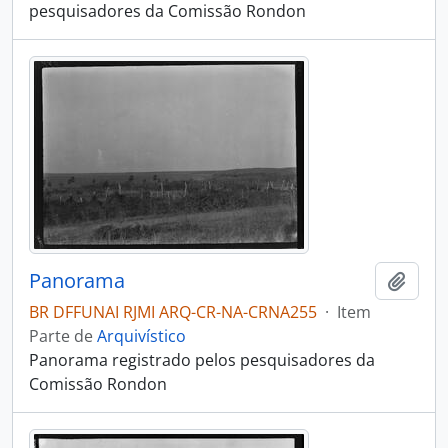
pesquisadores da Comissão Rondon
Panorama
Adici
BR DFFUNAI RJMI ARQ-CR-NA-CRNA255
·
Item
Parte de
Arquivístico
Panorama registrado pelos pesquisadores da
Comissão Rondon