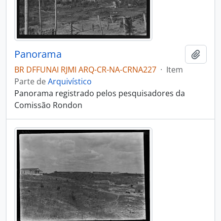
Panorama
Adici
BR DFFUNAI RJMI ARQ-CR-NA-CRNA227
·
Item
Parte de
Arquivístico
Panorama registrado pelos pesquisadores da
Comissão Rondon