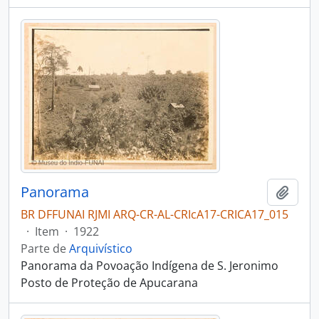
Panorama
Adici
BR DFFUNAI RJMI ARQ-CR-AL-CRIcA17-CRICA17_015
·
Item
·
1922
Parte de
Arquivístico
Panorama da Povoação Indígena de S. Jeronimo
Posto de Proteção de Apucarana