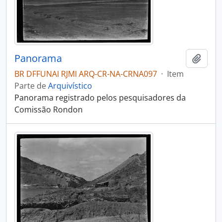
Panorama
Adici
BR DFFUNAI RJMI ARQ-CR-NA-CRNA097
·
Item
Parte de
Arquivístico
Panorama registrado pelos pesquisadores da
Comissão Rondon