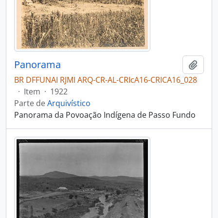
Panorama
Adici
BR DFFUNAI RJMI ARQ-CR-AL-CRIcA16-CRICA16_028
·
Item
·
1922
Parte de
Arquivístico
Panorama da Povoação Indígena de Passo Fundo