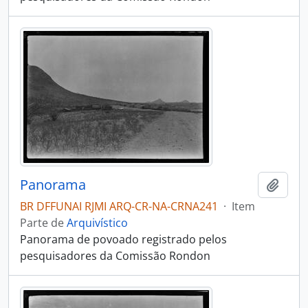
Panorama
Adici
BR DFFUNAI RJMI ARQ-CR-NA-CRNA241
·
Item
Parte de
Arquivístico
Panorama de povoado registrado pelos
pesquisadores da Comissão Rondon