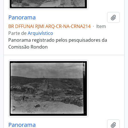
Panorama
Adici
BR DFFUNAI RJMI ARQ-CR-NA-CRNA214
·
Item
Parte de
Arquivístico
Panorama registrado pelos pesquisadores da
Comissão Rondon
Panorama
Adici