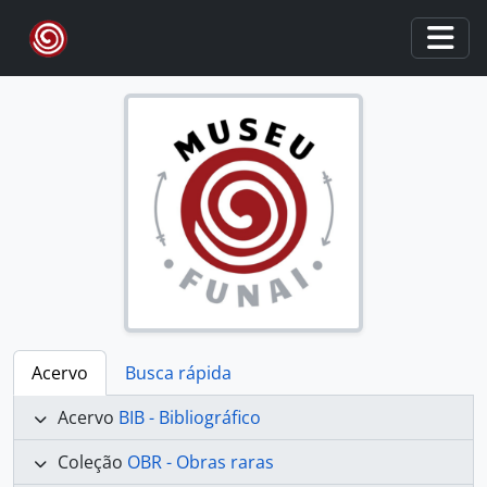
Skip to main content
Togg
Acervo
Busca rápida
Acervo
BIB - Bibliográfico
Coleção
OBR - Obras raras