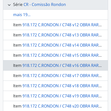
Série
CR - Comissão Rondon
mais 19...
Item
918.172 C.RONDON / C748 v12 OBRA RARA / 1910 - História Natural Botânica / Atlas
Item
918.172 C.RONDON / C748 v13 OBRA RARA / 1913 - História natural Zoologia: Crustáceos.
Item
918.172 C.RONDON / C748 v14 OBRA RARA / 1912 - História Natural Zoologia: Tabanideos.
Item
918.172 C.RONDON / C748 v15 OBRA RARA / 1914 - História Natural Zoologia: Pimelodidae, trachycorystidae, cetapsidae, bunocephalidae, auchenipteridae e hypophthalmidae.
Item
918.172 C.RONDON / C748 v16 OBRA RARA / 1912 - História Natural Zoologia: Loricariidae, callichthyidae, doradidae e trichomycteridae.
Item
918.172 C.RONDON / C748 v17 OBRA RARA / 1914 - História Natural Zoologia Mamíferos: cebidae, hapalidae, vespertilionidae, emballonuridae, phyllostomatidae, felidae, mustelidae, canidae, procynidae tapyridae, suidae cerviddae sciunidae, muridae, octadontidae, coenduidae, dasyprocetidae, carvidae e leporidae, platanistidae, bradynodidae, myrmecophagidae, dasypodidae didelphyidae.
Item
918.172 C.RONDON / C748 v18 OBRA RARA / 19-- - História Natural Mineralogia e Geologia: o desastre do Sepotuba.
Item
918.172 C.RONDON / C748 v19 OBRA RARA / 19-- - Serviço Sanitário: expedição de 1909.
Item
918.172 C.RONDON / C748 v20 OBRA RARA / 19-- - Serviço Sanitário: secção de Caceres a Matto-Grosso.