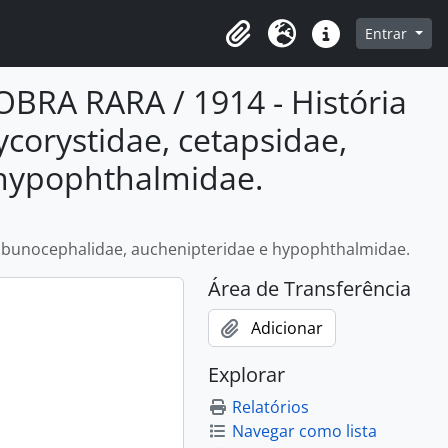
o
Entrar
Área de Transferência
Idioma
Atalhos
BRA RARA / 1914 - História
ycorystidae, cetapsidae,
 hypophthalmidae.
e, bunocephalidae, auchenipteridae e hypophthalmidae.
Área de Transferência
Adicionar
Explorar
Relatórios
Navegar como lista