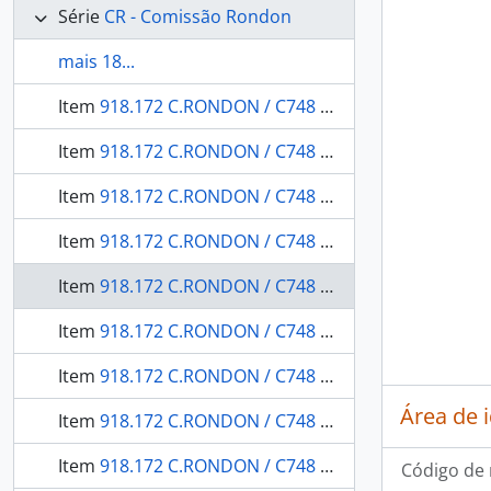
Série
CR - Comissão Rondon
mais 18...
Item
918.172 C.RONDON / C748 v111 OBRA RARA / 1959 - Do rio Negro ao Orenoco: a terra - o homem.
Item
918.172 C.RONDON / C748 v12 OBRA RARA / 1910 - História Natural Botânica / Atlas
Item
918.172 C.RONDON / C748 v13 OBRA RARA / 1913 - História natural Zoologia: Crustáceos.
Item
918.172 C.RONDON / C748 v14 OBRA RARA / 1912 - História Natural Zoologia: Tabanideos.
Item
918.172 C.RONDON / C748 v15 OBRA RARA / 1914 - História Natural Zoologia: Pimelodidae, trachycorystidae, cetapsidae, bunocephalidae, auchenipteridae e hypophthalmidae.
Item
918.172 C.RONDON / C748 v16 OBRA RARA / 1912 - História Natural Zoologia: Loricariidae, callichthyidae, doradidae e trichomycteridae.
Item
918.172 C.RONDON / C748 v17 OBRA RARA / 1914 - História Natural Zoologia Mamíferos: cebidae, hapalidae, vespertilionidae, emballonuridae, phyllostomatidae, felidae, mustelidae, canidae, procynidae tapyridae, suidae cerviddae sciunidae, muridae, octadontidae, coenduidae, dasyprocetidae, carvidae e leporidae, platanistidae, bradynodidae, myrmecophagidae, dasypodidae didelphyidae.
Área de 
Item
918.172 C.RONDON / C748 v18 OBRA RARA / 19-- - História Natural Mineralogia e Geologia: o desastre do Sepotuba.
Item
918.172 C.RONDON / C748 v19 OBRA RARA / 19-- - Serviço Sanitário: expedição de 1909.
Código de 