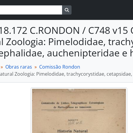
Busque na página de navegaçã
18.172 C.RONDON / C748 v15 O
l Zoologia: Pimelodidae, trach
phalidae, auchenipteridae e
Obras raras
Comissão Rondon
Natural Zoologia: Pimelodidae, trachycorystidae, cetapsida