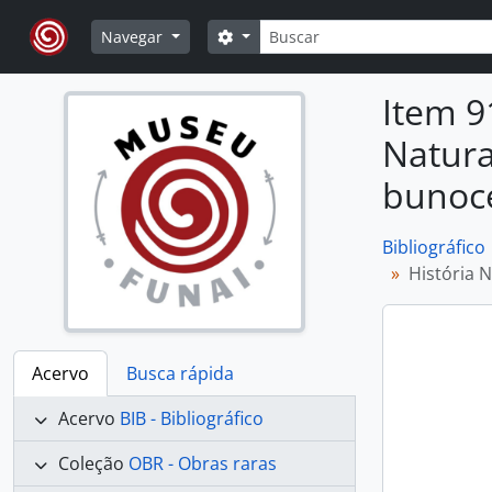
Skip to main content
Buscar
Opções de busca
Navegar
Item 9
Natura
bunoce
Bibliográfico
História 
Acervo
Busca rápida
Acervo
BIB - Bibliográfico
Coleção
OBR - Obras raras