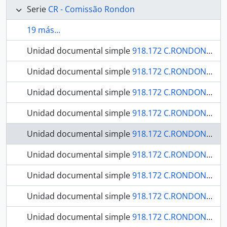
Serie
CR - Comissão Rondon
19 más...
Unidad documental simple
918.172 C.RONDON / C748 v12 OBRA RARA / 1910 - História Natural Botânica / Atlas
Unidad documental simple
918.172 C.RONDON / C748 v13 OBRA RARA / 1913 - História natural Zoologia: Crustáceos.
Unidad documental simple
918.172 C.RONDON / C748 v14 OBRA RARA / 1912 - História Natural Zoologia: Tabanideos.
Unidad documental simple
918.172 C.RONDON / C748 v15 OBRA RARA / 1914 - História Natural Zoologia: Pimelodidae, trachycorystidae, cetapsidae, bunocephalidae, auchenipteridae e hypophthalmidae.
Unidad documental simple
918.172 C.RONDON / C748 v16 OBRA RARA / 1912 - História Natural Zoologia: Loricariidae, callichthyidae, doradidae e trichomycteridae.
Unidad documental simple
918.172 C.RONDON / C748 v17 OBRA RARA / 1914 - História Natural Zoologia Mamíferos: cebidae, hapalidae, vespertilionidae, emballonuridae, phyllostomatidae, felidae, mustelidae, canidae, procynidae tapyridae, suidae cerviddae sciunidae, muridae, octadontidae, coenduidae, dasyprocetidae, carvidae e leporidae, platanistidae, bradynodidae, myrmecophagidae, dasypodidae didelphyidae.
Unidad documental simple
918.172 C.RONDON / C748 v18 OBRA RARA / 19-- - História Natural Mineralogia e Geologia: o desastre do Sepotuba.
Unidad documental simple
918.172 C.RONDON / C748 v19 OBRA RARA / 19-- - Serviço Sanitário: expedição de 1909.
Unidad documental simple
918.172 C.RONDON / C748 v20 OBRA RARA / 19-- - Serviço Sanitário: secção de Caceres a Matto-Grosso.