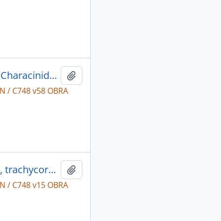
História Natural Zoologia: peixes (excl. Characinidae).
Adicionar a área de transferência
N / C748 v58 OBRA
História Natural Zoologia: Pimelodidae, trachycorystidae, cetapsidae, bunocephalidae, auchenipteridae e hypophthalmidae.
Adicionar a área de transferência
N / C748 v15 OBRA