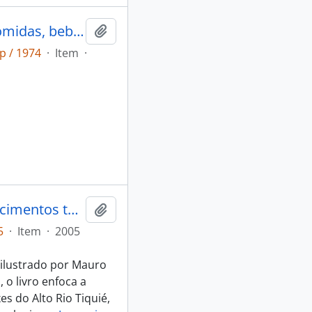
Panorama da alimentação indígena: comidas, bebidas e tóxicos na Amazônia brasileira.
Adicionar a área de transferência
p / 1974
·
Item
·
Peixe e Gente no Alto rio Tiquié: conhecimentos tukano e tuyuka ictiologia etnologia.
Adicionar a área de transferência
5
·
Item
·
2005
 ilustrado por Mauro
 o livro enfoca a
s do Alto Rio Tiquié,