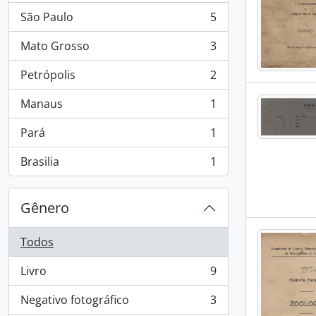
São Paulo
5
, 5 resultados
Mato Grosso
3
, 3 resultados
Petrópolis
2
, 2 resultados
Manaus
1
, 1 resultados
Pará
1
, 1 resultados
Brasilia
1
, 1 resultados
Gênero
Todos
Livro
9
, 9 resultados
Negativo fotográfico
3
, 3 resultados