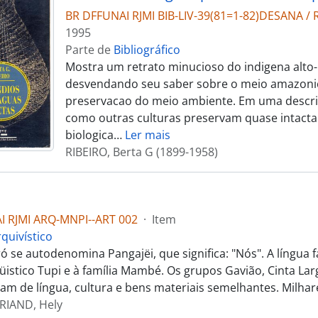
BR DFFUNAI RJMI BIB-LIV-39(81=1-82)DESANA / R
1995
Parte de
Bibliográfico
Mostra um retrato minucioso do indigena alto-
desvendando seu saber sobre o meio amazonic
preservacao do meio ambiente. Em uma descri
como outras culturas preservam quase intacta
biologica
…
Ler mais
RIBEIRO, Berta G (1899-1958)
I RJMI ARQ-MNPI--ART 002
·
Item
quivístico
ó se autodenomina Pangajëi, que significa: "Nós". A língua 
üistico Tupi e à família Mambé. Os grupos Gavião, Cinta Lar
am de língua, cultura e bens materiais semelhantes. Milha
IAND, Hely