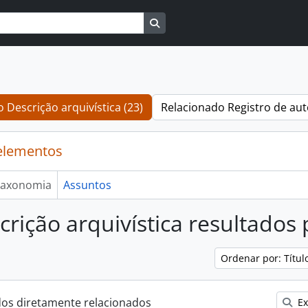
Busque na página de navegaçã
 Descrição arquivística (23)
Relacionado Registro de aut
elementos
axonomia
Assuntos
crição arquivística resultados
Ordenar por: Títu
dos diretamente relacionados
Ex