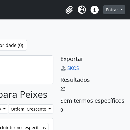
o
Entrar
Área de Transferência
Idioma
Atalhos
oridade (0)
Exportar
SKOS
Resultados
23
 para Peixes
Sem termos específicos
lo
Ordem: Crescente
0
cluir termos específicos