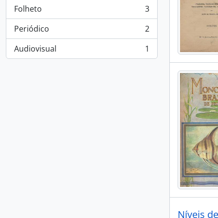
Folheto
3
, 3 resultados
Periódico
2
, 2 resultados
Audiovisual
1
, 1 resultados