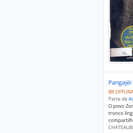
Pangajëi
BR DFFUNA
Parte de
Ar
O povo Zor
tronco ling
compartilh
CHATEAUBR