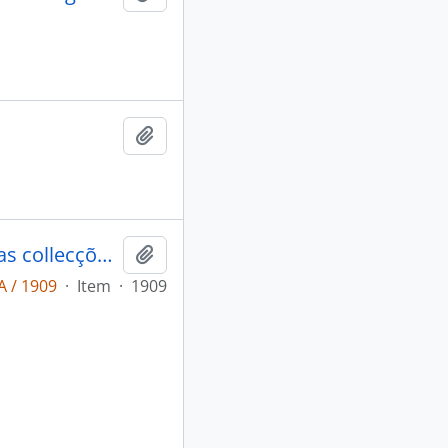
Adicionar a área de transferência
Novas especies de Aves amazônicas das collecções do Museu Goeldi (segundo os trabalhos do conselheiro Dr. Steindachner)
Adicionar a área de transferência
 / 1909
·
Item
·
1909