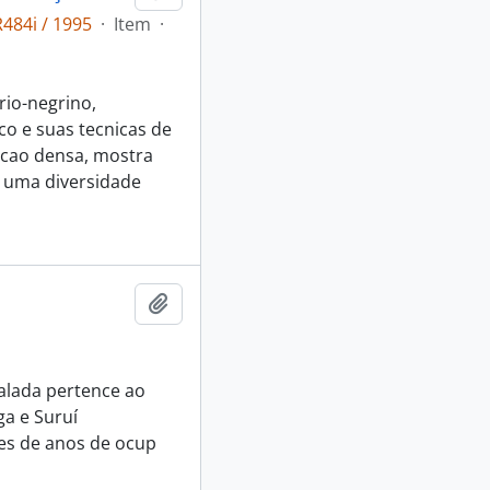
484i / 1995
·
Item
·
rio-negrino,
o e suas tecnicas de
cao densa, mostra
 uma diversidade
Adicionar a área de transferência
falada pertence ao
ga e Suruí
res de anos de ocup