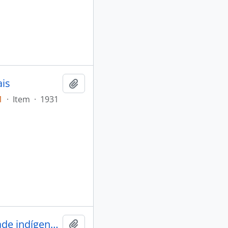
ais
Adicionar a área de transferência
1
·
Item
·
1931
Níveis de mercúrio em peixes consumidos pela comunidade indígena de Sai Cinza na Reserva Munduruku, município de Jacareacanga, Estado do Pará,Brasil
Adicionar a área de transferência