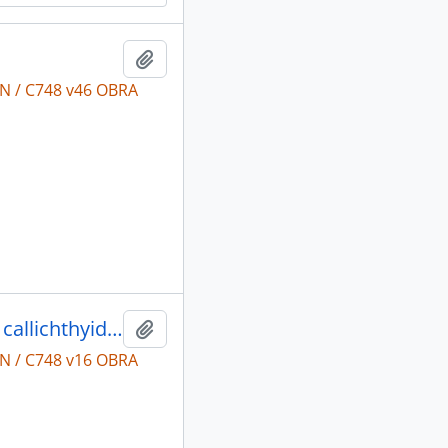
Adicionar a área de transferência
N / C748 v46 OBRA
História Natural Zoologia: Loricariidae, callichthyidae, doradidae e trichomycteridae.
Adicionar a área de transferência
N / C748 v16 OBRA