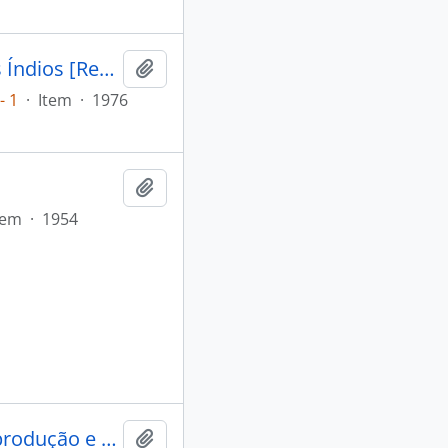
O pão da selva: o que a floresta oferece para alimentar os Índios [Revista de Atualidade Indigena]
Adicionar a área de transferência
- 1
·
Item
·
1976
Adicionar a área de transferência
tem
·
1954
Os índios das águas pretas: modo de produção e equipamento produtivo.
Adicionar a área de transferência