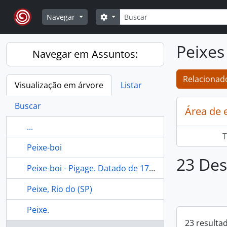
Skip to main content
Buscar
Opções de busca
Navegar
Peixes
Navegar em Assuntos:
Relacionado
Visualização em árvore
Listar
Buscar
Área de 
...
T
Peixe-boi
23 Des
Peixe-boi - Pigage. Datado de 17/05/2023.
Peixe, Rio do (SP)
Peixe.
23 resulta