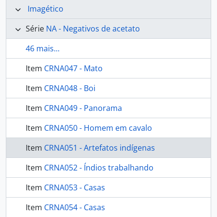
Imagético
Série
NA - Negativos de acetato
46 mais...
Item
CRNA047 - Mato
Item
CRNA048 - Boi
Item
CRNA049 - Panorama
Item
CRNA050 - Homem em cavalo
Item
CRNA051 - Artefatos indígenas
Item
CRNA052 - Índios trabalhando
Item
CRNA053 - Casas
Item
CRNA054 - Casas