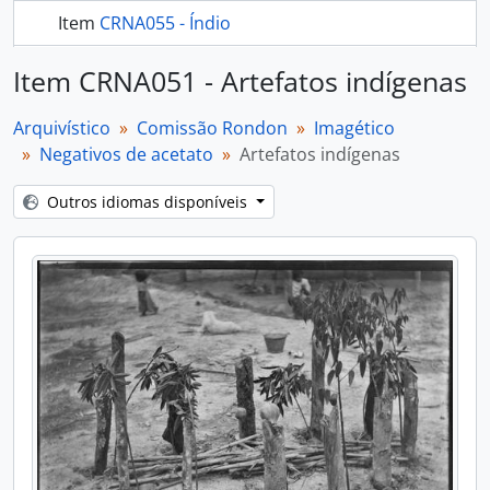
Item
CRNA055 - Índio
268 mais...
Item CRNA051 - Artefatos indígenas
Arquivístico
Comissão Rondon
Imagético
Negativos de acetato
Artefatos indígenas
Outros idiomas disponíveis