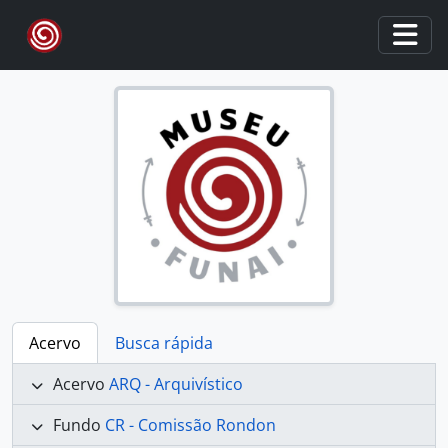
Skip to main content
Togg
Acervo
Busca rápida
Acervo
ARQ - Arquivístico
Fundo
CR - Comissão Rondon