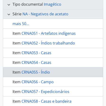
Tipo documental
Imagético
Série
NA - Negativos de acetato
mais 50...
Item
CRNA051 - Artefatos indígenas
Item
CRNA052 - Índios trabalhando
Item
CRNA053 - Casas
Item
CRNA054 - Casas
Item
CRNA055 - Índio
Item
CRNA056 - Campo
Item
CRNA057 - Expedicionários
Item
CRNA058 - Casas e bandeira