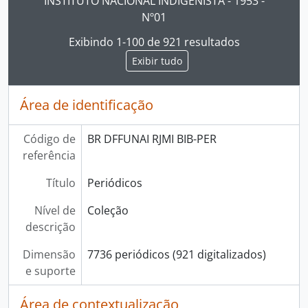
INSTITUTO NACIONAL INDIGENISTA - 1953 -
Nº01
Exibindo 1-100 de 921 resultados
Exibir tudo
Área de identificação
Código de
BR DFFUNAI RJMI BIB-PER
referência
Título
Periódicos
Nível de
Coleção
descrição
Dimensão
7736 periódicos (921 digitalizados)
e suporte
Área de contextualização