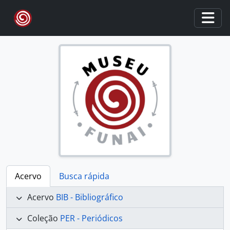
Skip to main content
Togg
Acervo
Busca rápida
Acervo
BIB - Bibliográfico
Coleção
PER - Periódicos