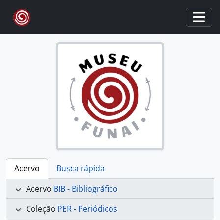
Skip to main content
Togg
Acervo
Busca rápida
Acervo
BIB - Bibliográfico
Coleção
PER - Periódicos