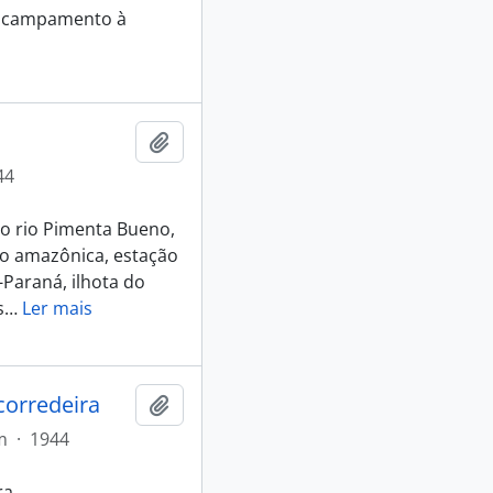
 acampamento à
Adicionar a área de transferência
44
o rio Pimenta Bueno,
ão amazônica, estação
-Paraná, ilhota do
s
…
Ler mais
orredeira
Adicionar a área de transferência
m
·
1944
ra