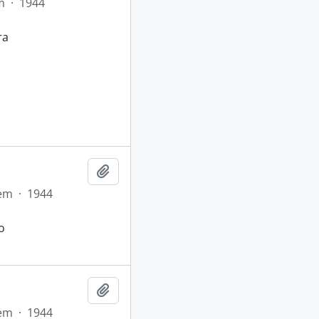
m
·
1944
ra
Adicionar a área de transferência
tem
·
1944
o
Adicionar a área de transferência
tem
·
1944