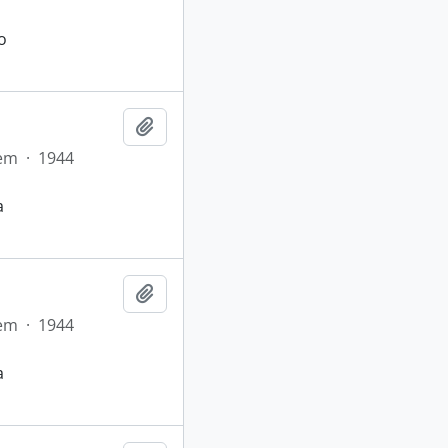
o
Adicionar a área de transferência
tem
·
1944
a
Adicionar a área de transferência
tem
·
1944
a