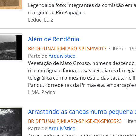
Legenda da foto: Integrantes da comissão em
margem do Rio Papagaio
Leduc, Luiz
Além de Rondônia
BR DFFUNAI RJMI ARQ-SPI-SPIVI017
·
Item
·
19
Parte de
Arquivístico
Vegetação de Mato Grosso, homens descendo 
rico em água e fauna, casas peculiares da regi
telegráfica com o mesmo estilo das casas, rio Jí
Pandu, corredeiras da Primavera, embarcaçõe
LIMA, Pedro
Arrastando as canoas numa pequena c
BR DFFUNAI RJMI ARQ-SPI-SE-EX-SPI03523
·
Ite
Parte de
Arquivístico
Arrastando as canoas numa pequena corredei