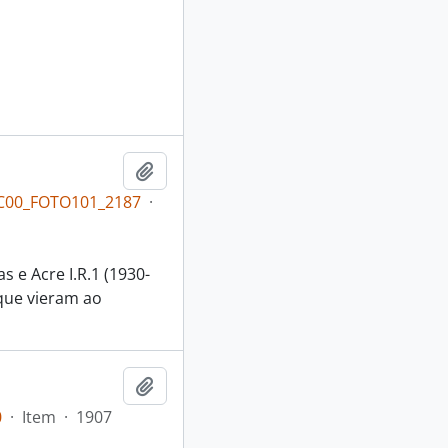
Adicionar a área de transferência
OC00_FOTO101_2187
·
s e Acre I.R.1 (1930-
 que vieram ao
Adicionar a área de transferência
0
·
Item
·
1907