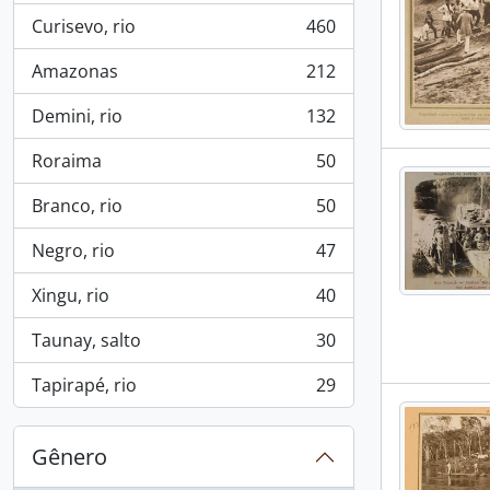
Curisevo, rio
460
, 460 resultados
Amazonas
212
, 212 resultados
Demini, rio
132
, 132 resultados
Roraima
50
, 50 resultados
Branco, rio
50
, 50 resultados
Negro, rio
47
, 47 resultados
Xingu, rio
40
, 40 resultados
Taunay, salto
30
, 30 resultados
Tapirapé, rio
29
, 29 resultados
Gênero