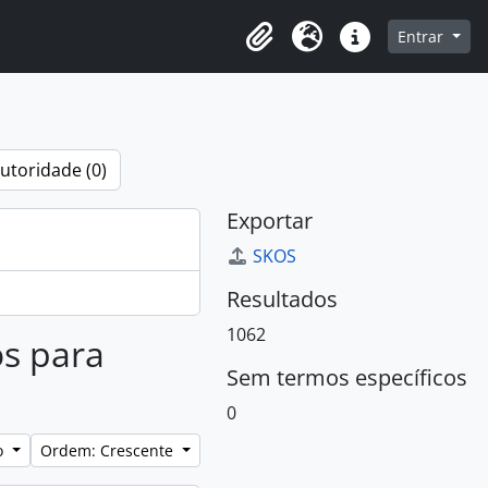
o
Entrar
Área de Transferência
Idioma
Atalhos
utoridade (0)
Exportar
SKOS
Resultados
1062
os para
Sem termos específicos
0
lo
Ordem: Crescente