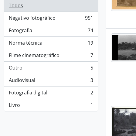
Todos
Negativo fotográfico
951
, 951 resultados
Fotografia
74
, 74 resultados
Norma técnica
19
, 19 resultados
Filme cinematográfico
7
, 7 resultados
Outro
5
, 5 resultados
Audiovisual
3
, 3 resultados
Fotografia digital
2
, 2 resultados
Livro
1
, 1 resultados