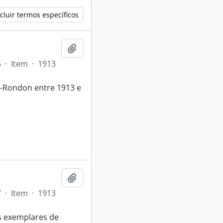
cluir termos específicos
Adicionar a área de transferência
6
·
Item
·
1913
t-Rondon entre 1913 e
Adicionar a área de transferência
7
·
Item
·
1913
s exemplares de