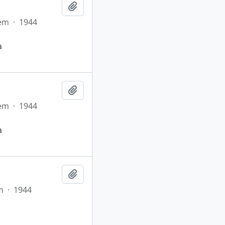
Adicionar a área de transferência
tem
·
1944
a
Adicionar a área de transferência
tem
·
1944
a
Adicionar a área de transferência
m
·
1944