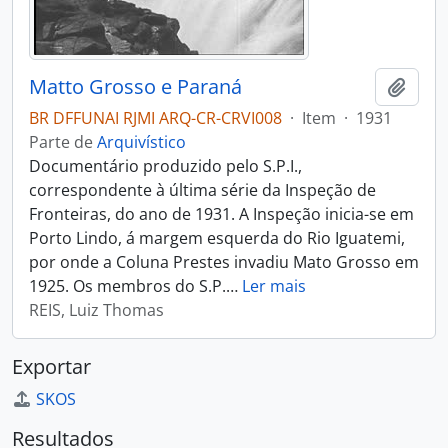
Matto Grosso e Paraná
Adici
BR DFFUNAI RJMI ARQ-CR-CRVI008
·
Item
·
1931
Parte de
Arquivístico
Documentário produzido pelo S.P.I.,
correspondente à última série da Inspeção de
Fronteiras, do ano de 1931. A Inspeção inicia-se em
Porto Lindo, á margem esquerda do Rio Iguatemi,
por onde a Coluna Prestes invadiu Mato Grosso em
1925. Os membros do S.P.
…
Ler mais
REIS, Luiz Thomas
Exportar
SKOS
Resultados