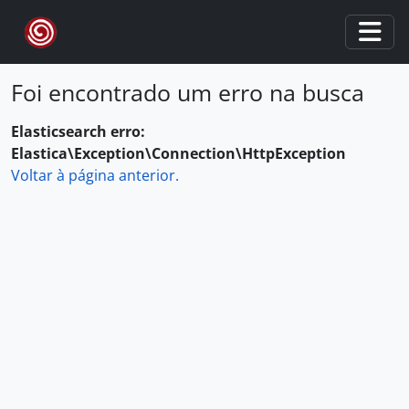
Skip to main content
Togg
Foi encontrado um erro na busca
Elasticsearch erro:
Elastica\Exception\Connection\HttpException
Voltar à página anterior.