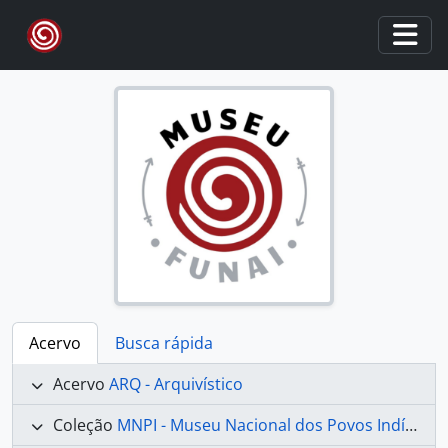
Skip to main content
Togg
Acervo
Busca rápida
Acervo
ARQ - Arquivístico
Coleção
MNPI - Museu Nacional dos Povos Indígenas