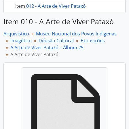
Item
012 - A Arte de Viver Pataxó
Item
013 - A Arte de Viver Pataxó
Item 010 - A Arte de Viver Pataxó
Item
014 - A Arte de Viver Pataxó
Arquivístico
Museu Nacional dos Povos Indígenas
Imagético
Difusão Cultural
Exposições
mais 2...
A Arte de Viver Pataxó – Álbum 25
A Arte de Viver Pataxó