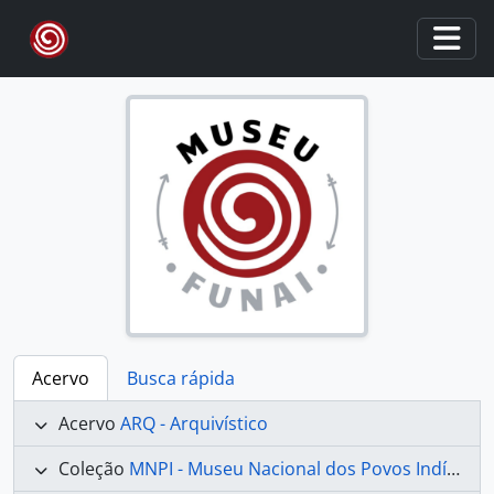
Skip to main content
Togg
Acervo
Busca rápida
Acervo
ARQ - Arquivístico
Coleção
MNPI - Museu Nacional dos Povos Indígenas