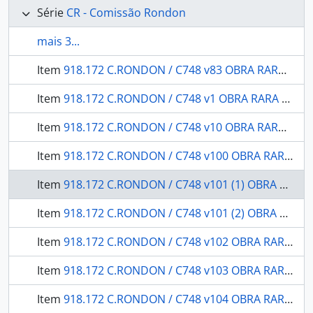
Série
CR - Comissão Rondon
mais 3...
Item
918.172 C.RONDON / C748 v83 OBRA RARA / 19-- - Botânica: parte XII: contribuição para o conhecimento de uma nova espécie de Lentibularicae
Item
918.172 C.RONDON / C748 v1 OBRA RARA / 19-- - Relatório apresentado a Diretoria Geral dos Telegraphos e a Divisão Geral de Engenharia (G.5) do Departamento da Guerra
Item
918.172 C.RONDON / C748 v10 OBRA RARA / 1912 - História Natural Botânica Parte III - Melastomataceas
Item
918.172 C.RONDON / C748 v100 OBRA RARA / 1946 - 19 de Abril: o Dia do Índio as comemorações realizadas em 1944 e 1945 volume I.
Item
918.172 C.RONDON / C748 v101 (1) OBRA RARA / 1946 - Em defesa dos brasilíndios: Conferência realizada pelo prof. Basílio de Magalhães, no auditório do Ministério da Educação e Saúde, a 24 de Abril de 1946, durante a "Semana do Índio".
Item
918.172 C.RONDON / C748 v101 (2) OBRA RARA / 1947 - A influência do índio na linguagem brasileira conferência: proferida pelo Prof. Nelson de Senna da Universidade de Minas Gerais, na sessão de encerramento da Semana do Índio, a 30 de abril de 1946.
Item
918.172 C.RONDON / C748 v102 OBRA RARA / 1947 - Zoologia espongiários (porifera)
Item
918.172 C.RONDON / C748 v103 OBRA RARA / 1954 - Botânica: plantas do Brasil Central: (contribuição ao conhecimento da flora do Brasil).
Item
918.172 C.RONDON / C748 v104 OBRA RARA / 1947 - Os carajás (inan-sou-uéra): contribuição ao estudo dos indígenas brasileiros.