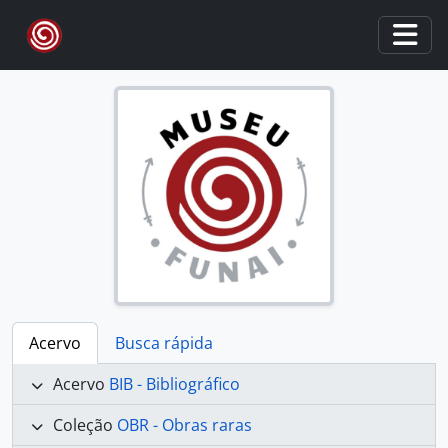
Skip to main content
Togg
Acervo
Busca rápida
Acervo
BIB - Bibliográfico
Coleção
OBR - Obras raras