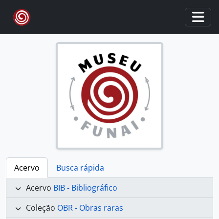
Skip to main content
Togg
Acervo
Busca rápida
Acervo
BIB - Bibliográfico
Coleção
OBR - Obras raras