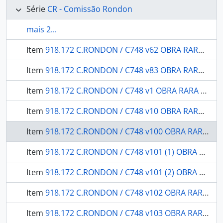
Série
CR - Comissão Rondon
mais 2...
Item
918.172 C.RONDON / C748 v62 OBRA RARA / 1946 - Águas termais de Mato-Grosso:: com estudos "in loco" das fontes de Palmeiras, Baía do Frade e Poíro.
Item
918.172 C.RONDON / C748 v83 OBRA RARA / 19-- - Botânica: parte XII: contribuição para o conhecimento de uma nova espécie de Lentibularicae
Item
918.172 C.RONDON / C748 v1 OBRA RARA / 19-- - Relatório apresentado a Diretoria Geral dos Telegraphos e a Divisão Geral de Engenharia (G.5) do Departamento da Guerra
Item
918.172 C.RONDON / C748 v10 OBRA RARA / 1912 - História Natural Botânica Parte III - Melastomataceas
Item
918.172 C.RONDON / C748 v100 OBRA RARA / 1946 - 19 de Abril: o Dia do Índio as comemorações realizadas em 1944 e 1945 volume I.
Item
918.172 C.RONDON / C748 v101 (1) OBRA RARA / 1946 - Em defesa dos brasilíndios: Conferência realizada pelo prof. Basílio de Magalhães, no auditório do Ministério da Educação e Saúde, a 24 de Abril de 1946, durante a "Semana do Índio".
Item
918.172 C.RONDON / C748 v101 (2) OBRA RARA / 1947 - A influência do índio na linguagem brasileira conferência: proferida pelo Prof. Nelson de Senna da Universidade de Minas Gerais, na sessão de encerramento da Semana do Índio, a 30 de abril de 1946.
Item
918.172 C.RONDON / C748 v102 OBRA RARA / 1947 - Zoologia espongiários (porifera)
Item
918.172 C.RONDON / C748 v103 OBRA RARA / 1954 - Botânica: plantas do Brasil Central: (contribuição ao conhecimento da flora do Brasil).