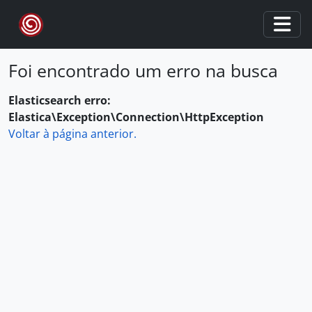
Skip to main content
Togg
Foi encontrado um erro na busca
Elasticsearch erro:
Elastica\Exception\Connection\HttpException
Voltar à página anterior.