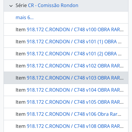
Série
CR - Comissão Rondon
mais 6...
Item
918.172 C.RONDON / C748 v100 OBRA RARA / 1946 - 19 de Abril: o Dia do Índio as comemorações realizadas em 1944 e 1945 volume I.
Item
918.172 C.RONDON / C748 v101 (1) OBRA RARA / 1946 - Em defesa dos brasilíndios: Conferência realizada pelo prof. Basílio de Magalhães, no auditório do Ministério da Educação e Saúde, a 24 de Abril de 1946, durante a "Semana do Índio".
Item
918.172 C.RONDON / C748 v101 (2) OBRA RARA / 1947 - A influência do índio na linguagem brasileira conferência: proferida pelo Prof. Nelson de Senna da Universidade de Minas Gerais, na sessão de encerramento da Semana do Índio, a 30 de abril de 1946.
Item
918.172 C.RONDON / C748 v102 OBRA RARA / 1947 - Zoologia espongiários (porifera)
Item
918.172 C.RONDON / C748 v103 OBRA RARA / 1954 - Botânica: plantas do Brasil Central: (contribuição ao conhecimento da flora do Brasil).
Item
918.172 C.RONDON / C748 v104 OBRA RARA / 1947 - Os carajás (inan-sou-uéra): contribuição ao estudo dos indígenas brasileiros.
Item
918.172 C.RONDON / C748 v105 OBRA RARA / 1951 - A Comissão Rondon na exposição retrospectiva do Exército
Item
918.172 C.RONDON / C748 v106 Obra Rara / 1950 - Religião e mitologia Kadiwéu
Item
918.172 C.RONDON / C748 v108 OBRA RARA / 1952 - Levantamento do rio Jaucuara e de outros trechos do Estado, destinados à conclusão da Carta de Mato-Grosso: relatório dos trabalhos realizados em 1941 e 1942.