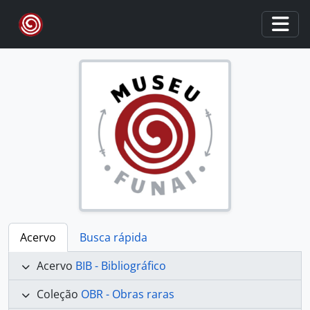
Skip to main content
Togg
Acervo
Busca rápida
Acervo
BIB - Bibliográfico
Coleção
OBR - Obras raras