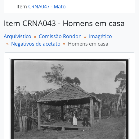
Item
CRNA047 - Mato
mais 276...
Item CRNA043 - Homens em casa
Arquivístico
Comissão Rondon
Imagético
Negativos de acetato
Homens em casa