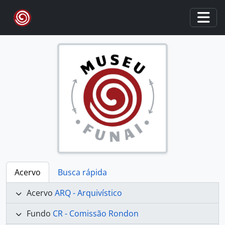
Skip to main content
Togg
Acervo
Busca rápida
Acervo
ARQ - Arquivístico
Fundo
CR - Comissão Rondon