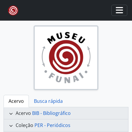
Skip to main content
Togg
Acervo
Busca rápida
Acervo
BIB - Bibliográfico
Coleção
PER - Periódicos