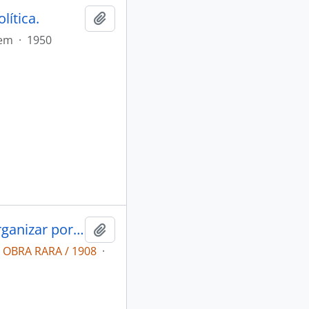
lítica.
Adicionar a área de transferência
tem
·
1950
Álbum do Estado do Pará, mandado organizar por S. Exa. o snr. Dr. Augusto Montenegro. oito annos do governo (1901 a 1909)
Adicionar a área de transferência
a OBRA RARA / 1908
·