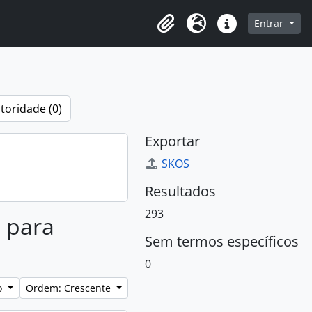
o
Entrar
Área de Transferência
Idioma
Atalhos
toridade (0)
Exportar
SKOS
Resultados
293
s para
Sem termos específicos
0
lo
Ordem: Crescente