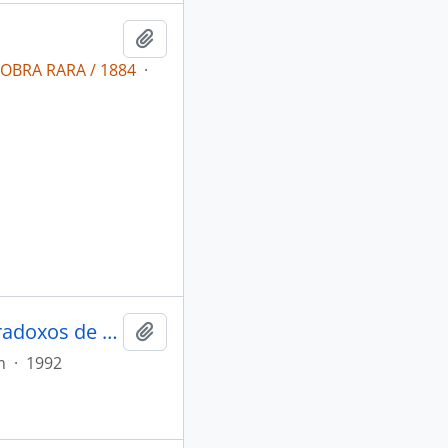
Adicionar a área de transferência
 OBRA RARA / 1884
·
Ab'sáber, Aziz Nacib. Roraima [Estudos Avançados: os paradoxos de um grande incêndio ao fim do milênio]
Adicionar a área de transferência
m
·
1992