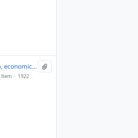
A fronteira do sul. Estudo: geographico, economico, histórico e fiscal
Adicionar a área de transferência
Item
·
1922