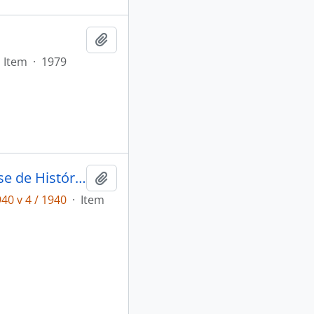
Adicionar a área de transferência
Item
·
1979
Anais do III Congresso Sul-Riograndense de História e Geografia
Adicionar a área de transferência
40 v 4 / 1940
·
Item