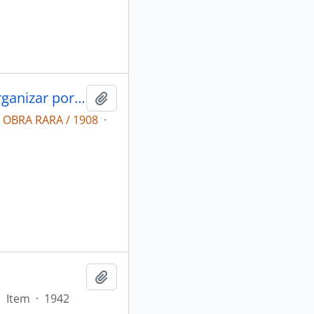
Álbum do Estado do Pará, mandado organizar por S. Exa. o snr. Dr. Augusto Montenegro. oito annos do governo (1901 a 1909)
Adicionar a área de transferência
a OBRA RARA / 1908
·
Adicionar a área de transferência
·
Item
·
1942