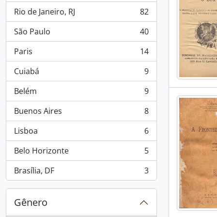
Rio de Janeiro, RJ
82
, 82 resultados
São Paulo
40
, 40 resultados
Paris
14
, 14 resultados
Cuiabá
9
, 9 resultados
Belém
9
, 9 resultados
Buenos Aires
8
, 8 resultados
Lisboa
6
, 6 resultados
Belo Horizonte
5
, 5 resultados
Brasília, DF
3
, 3 resultados
Gênero