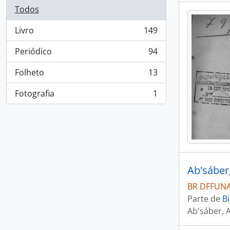
Todos
Livro
149
, 149 resultados
Periódico
94
, 94 resultados
Folheto
13
, 13 resultados
Fotografia
1
, 1 resultados
BR DFFUNAI
Parte de
Bi
Ab'sáber, 