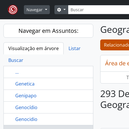
Skip to main content
Buscar
Opções de busca
Navegar
Geogra
Navegar em Assuntos:
Relacionado
Visualização em árvore
Listar
Buscar
Área de 
...
T
Genetica
293 De
Genipapo
Geogra
Genocídio
Genocidio