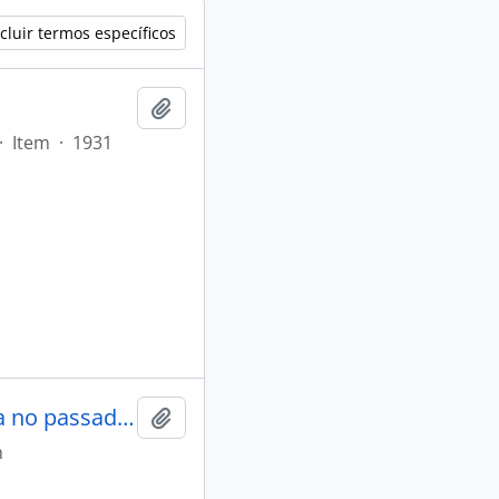
cluir termos específicos
Adicionar a área de transferência
·
Item
·
1931
A Amazônia e o seu porvir: A Amazônia no passado e no presente, seu povoamento; o que tem sido e o que cumpre ser.
Adicionar a área de transferência
m