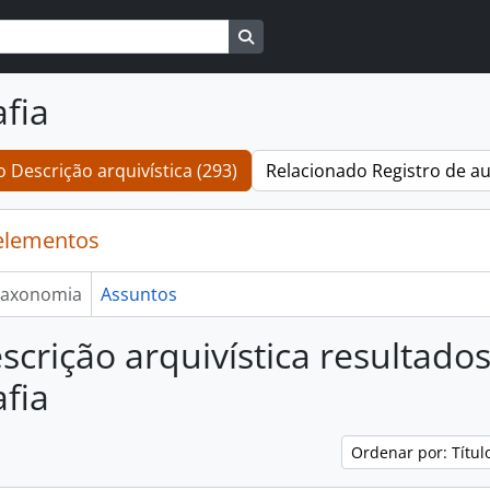
Busque na página de navegaçã
fia
 Descrição arquivística (293)
Relacionado Registro de au
elementos
axonomia
Assuntos
scrição arquivística resultado
fia
Ordenar por: Títu