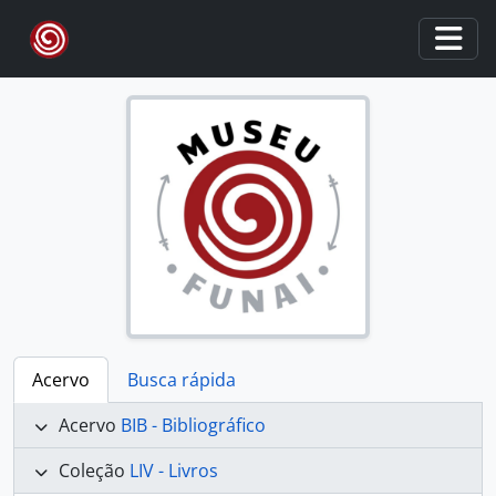
Skip to main content
Togg
Acervo
Busca rápida
Acervo
BIB - Bibliográfico
Coleção
LIV - Livros