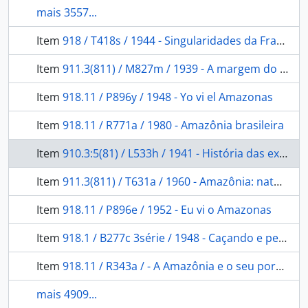
mais 3557...
Item
918 / T418s / 1944 - Singularidades da França Antarctica, a que os outros chamam de America
Item
911.3(811) / M827m / 1939 - A margem do livro de Agassiz
Item
918.11 / P896y / 1948 - Yo vi el Amazonas
Item
918.11 / R771a / 1980 - Amazônia brasileira
Item
910.3:5(81) / L533h / 1941 - História das expedições científicas no Brasil
Item
911.3(811) / T631a / 1960 - Amazônia: natureza, homem e tempo.
Item
918.11 / P896e / 1952 - Eu vi o Amazonas
Item
918.1 / B277c 3série / 1948 - Caçando e pescando por todo o Brasil: no planalto mineiro, no São Francisco, na Bahia.
Item
918.11 / R343a / - A Amazônia e o seu porvir: A Amazônia no passado e no presente, seu povoamento; o que tem sido e o que cumpre ser.
mais 4909...