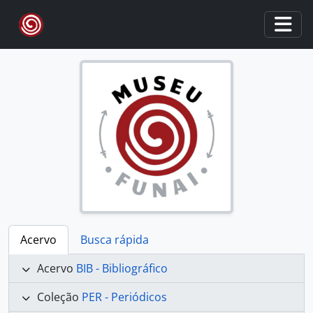
Skip to main content
Togg
Acervo
Busca rápida
Acervo
BIB - Bibliográfico
Coleção
PER - Periódicos