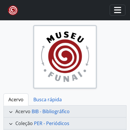
Skip to main content
Togg
Acervo
Busca rápida
Acervo
BIB - Bibliográfico
Coleção
PER - Periódicos