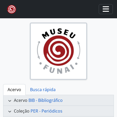
Skip to main content
Togg
Acervo
Busca rápida
Acervo
BIB - Bibliográfico
Coleção
PER - Periódicos