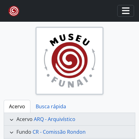
Skip to main content
Togg
Acervo
Busca rápida
Acervo
ARQ - Arquivístico
Fundo
CR - Comissão Rondon