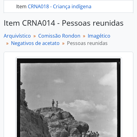
Item
CRNA018 - Criança indígena
mais 305...
Item CRNA014 - Pessoas reunidas
Arquivístico
Comissão Rondon
Imagético
Negativos de acetato
Pessoas reunidas