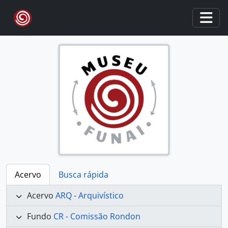
Skip to main content
Togg
Acervo
Busca rápida
Acervo
ARQ - Arquivístico
Fundo
CR - Comissão Rondon