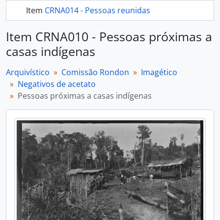
Item
CRNA014 - Pessoas reunidas
mais 309...
Item CRNA010 - Pessoas próximas a
casas indígenas
Arquivístico
Comissão Rondon
Imagético
Negativos de acetato
Pessoas próximas a casas indígenas