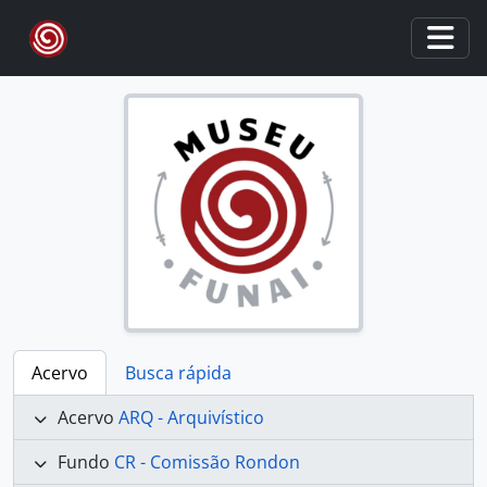
Skip to main content
Togg
Acervo
Busca rápida
Acervo
ARQ - Arquivístico
Fundo
CR - Comissão Rondon