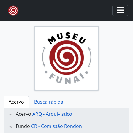
Skip to main content
Togg
Acervo
Busca rápida
Acervo
ARQ - Arquivístico
Fundo
CR - Comissão Rondon