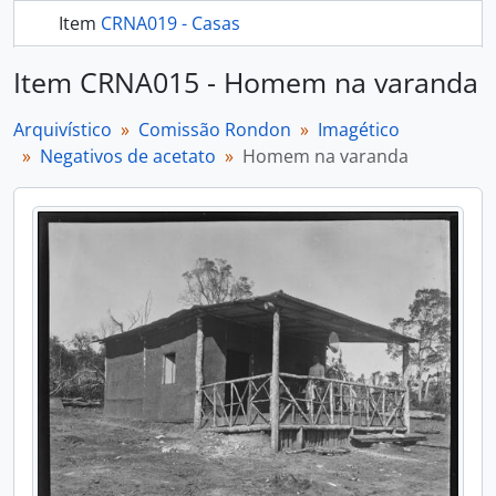
Item
CRNA019 - Casas
mais 304...
Item CRNA015 - Homem na varanda
Arquivístico
Comissão Rondon
Imagético
Negativos de acetato
Homem na varanda