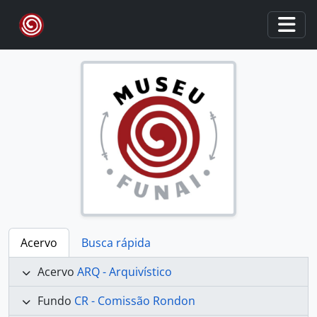
Skip to main content
Togg
Acervo
Busca rápida
Acervo
ARQ - Arquivístico
Fundo
CR - Comissão Rondon