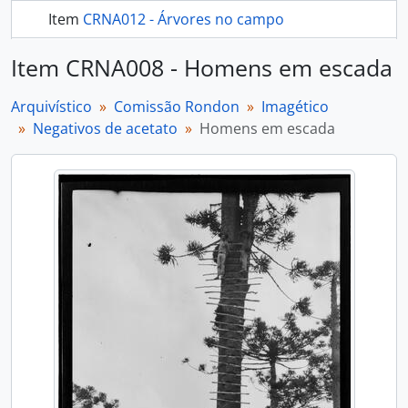
Item
CRNA012 - Árvores no campo
mais 311...
Item CRNA008 - Homens em escada
Arquivístico
Comissão Rondon
Imagético
Negativos de acetato
Homens em escada